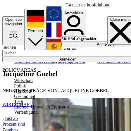
Ga naar de hoofdinhoud
Anmelden
Open sub
Close menu
English
navigation
Deutsch
Français
Sie sind abgemeldet.
Anmelden
Suchen
Licht aus
Español
Anmelden
Ukraine
Politik
Verteidigung
Rapporteur
Newsletters
Event
POLICY AREAS
Jacqueline Goebel
Wirtschaft
Politik
NEUSTE BEITRÄGE VON JACQUELINE GOEBEL
Agrifood
Gesundheit
Tech
WIRTSCHAFT
Energie, Umwelt & Transport
Verteidigung
„Fast 25
Prozent sind
Zombie-