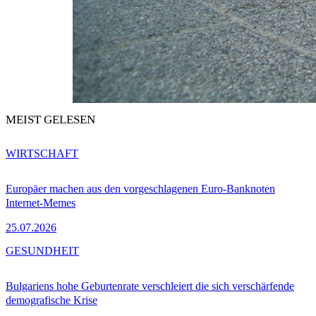
MEIST GELESEN
WIRTSCHAFT
Europäer machen aus den vorgeschlagenen Euro-Banknoten
Internet-Memes
25.07.2026
GESUNDHEIT
Bulgariens hohe Geburtenrate verschleiert die sich verschärfende
demografische Krise