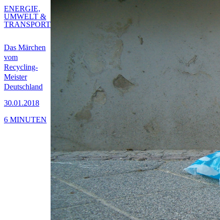
ENERGIE,
UMWELT &
TRANSPORT
Das Märchen
vom
Recycling-
Meister
Deutschland
30.01.2018
6 MINUTEN