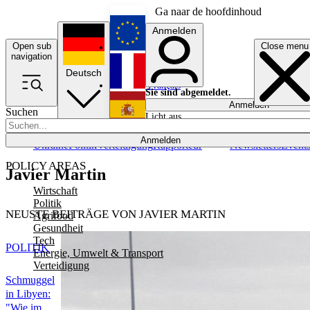
Ga naar de hoofdinhoud
Anmelden
Open sub
Close menu
English
navigation
Deutsch
Français
Sie sind abgemeldet.
Anmelden
Suchen
Licht aus
Español
Anmelden
Ukraine
Politik
Verteidigung
Rapporteur
Newsletters
Event
POLICY AREAS
Javier Martin
Wirtschaft
Politik
NEUSTE BEITRÄGE VON JAVIER MARTIN
Agrifood
Gesundheit
Tech
POLITIK
Energie, Umwelt & Transport
Verteidigung
Schmuggel
in Libyen:
"Wie im