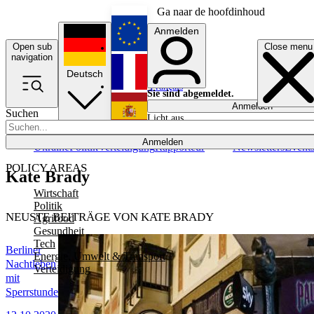
Ga naar de hoofdinhoud
Anmelden
Open sub
Close menu
English
navigation
Deutsch
Français
Sie sind abgemeldet.
Anmelden
Suchen
Licht aus
Español
Anmelden
Ukraine
Politik
Verteidigung
Rapporteur
Newsletters
Event
POLICY AREAS
Kate Brady
Wirtschaft
Politik
NEUSTE BEITRÄGE VON KATE BRADY
Agrifood
Gesundheit
Tech
Berliner
Energie, Umwelt & Transport
Nachtleben
Verteidigung
mit
Sperrstunde