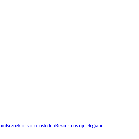
ram
Bezoek ons op mastodon
Bezoek ons op telegram