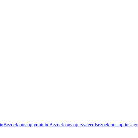
in
Bezoek ons op youtube
Bezoek ons op rss-feed
Bezoek ons op instag