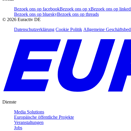
Bezoek ons op facebook
Bezoek ons op x
Bezoek ons op linked
Bezoek ons op bluesky
Bezoek ons op threads
©
2026
Euractiv DE
Datenschutzerklärung
Cookie Politik
Allgemeine Geschäftsbe
Dienste
Media Solutions
Europäische öffentliche Projekte
Veranstaltungen
Jobs