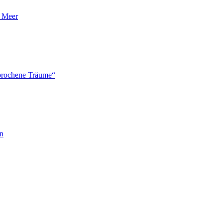
n Meer
brochene Träume“
en