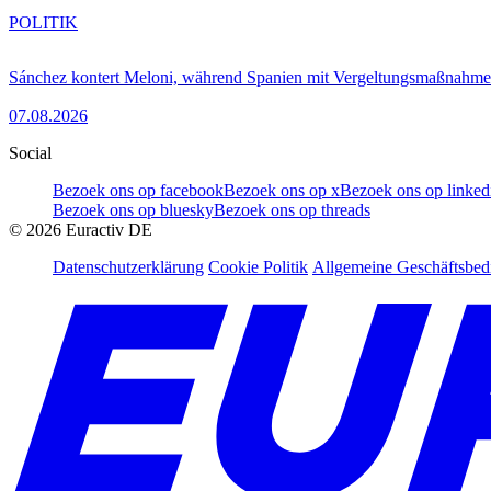
POLITIK
Sánchez kontert Meloni, während Spanien mit Vergeltungsmaßnahme
07.08.2026
Social
Bezoek ons op facebook
Bezoek ons op x
Bezoek ons op linked
Bezoek ons op bluesky
Bezoek ons op threads
©
2026
Euractiv DE
Datenschutzerklärung
Cookie Politik
Allgemeine Geschäftsbe