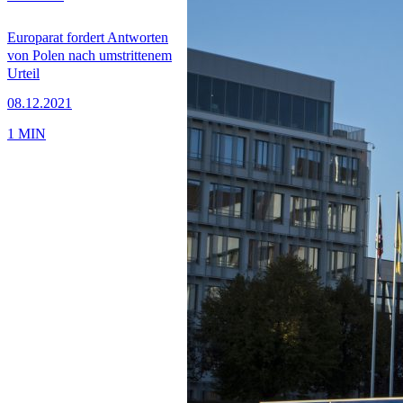
Europarat fordert Antworten
von Polen nach umstrittenem
Urteil
08.12.2021
1 MIN