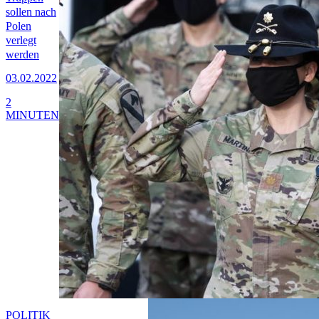
sollen nach
Polen
verlegt
werden
03.02.2022
2
MINUTEN
POLITIK