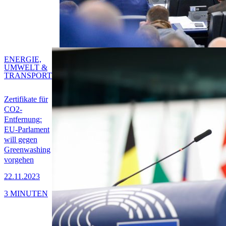
ENERGIE,
UMWELT &
TRANSPORT
Zertifikate für
CO2-
Entfernung:
EU-Parlament
will gegen
Greenwashing
vorgehen
22.11.2023
3 MINUTEN