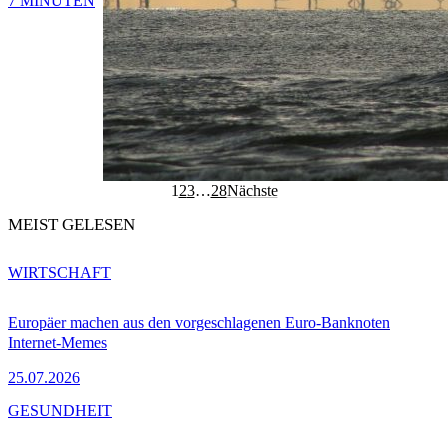
7 MINUTEN
1
2
3
…
28
Nächste
MEIST GELESEN
WIRTSCHAFT
Europäer machen aus den vorgeschlagenen Euro-Banknoten
Internet-Memes
25.07.2026
GESUNDHEIT