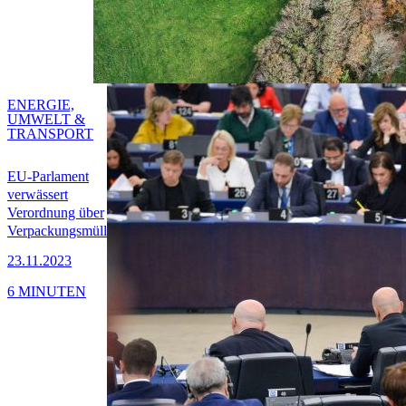
ENERGIE,
UMWELT &
TRANSPORT
EU-Parlament
verwässert
Verordnung über
Verpackungsmüll
23.11.2023
6 MINUTEN