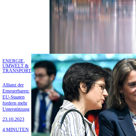
ENERGIE,
UMWELT &
TRANSPORT
Allianz der
Erneuerbaren:
EU-Staaten
fordern mehr
Unterstützung
23.10.2023
4 MINUTEN