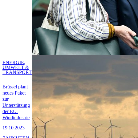
ENERGIE,
UMWELT &
TRANSPORT
Brüssel plant
neues Paket
zur
Unterstützung
der EU-
Windindustrie
19.10.2023