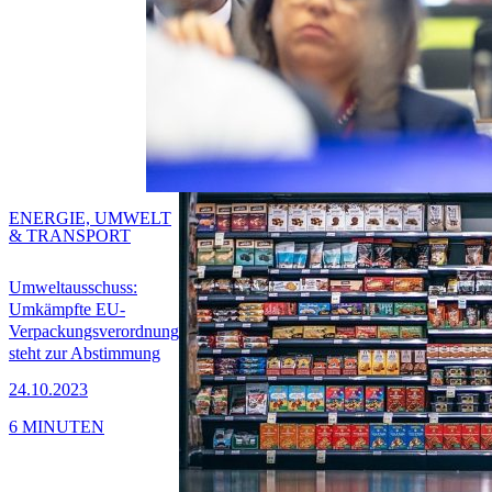
ENERGIE, UMWELT
& TRANSPORT
Umweltausschuss:
Umkämpfte EU-
Verpackungsverordnung
steht zur Abstimmung
24.10.2023
6 MINUTEN