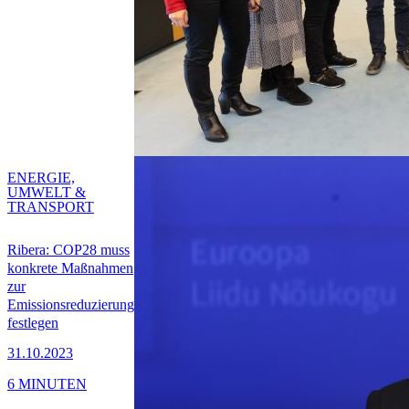
ENERGIE,
UMWELT &
TRANSPORT
Ribera: COP28 muss
konkrete Maßnahmen
zur
Emissionsreduzierung
festlegen
31.10.2023
6 MINUTEN