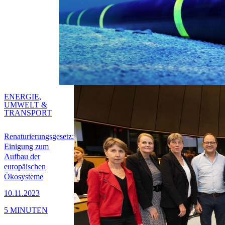
ENERGIE,
UMWELT &
TRANSPORT
Renaturierungsgesetz:
Einigung zum
Aufbau der
europäischen
Ökosysteme
10.11.2023
5 MINUTEN