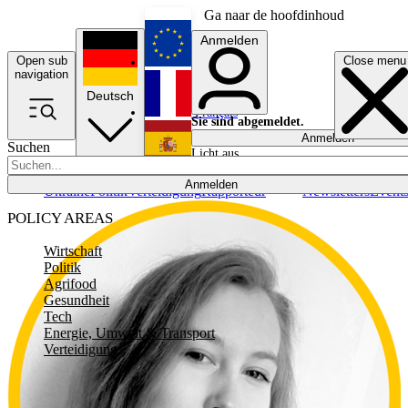
Ga naar de hoofdinhoud
Anmelden
Open sub
Close menu
English
navigation
Deutsch
Français
Sie sind abgemeldet.
Anmelden
Suchen
Licht aus
Español
Anmelden
Ukraine
Politik
Verteidigung
Rapporteur
Newsletters
Event
POLICY AREAS
Wirtschaft
Politik
Agrifood
Gesundheit
Tech
Energie, Umwelt & Transport
Verteidigung