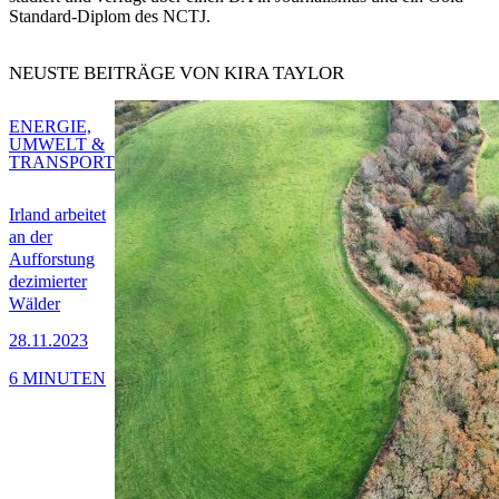
Standard-Diplom des NCTJ.
NEUSTE BEITRÄGE VON KIRA TAYLOR
ENERGIE,
UMWELT &
TRANSPORT
Irland arbeitet
an der
Aufforstung
dezimierter
Wälder
28.11.2023
6 MINUTEN