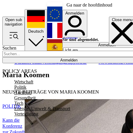
Ga naar de hoofdinhoud
Anmelden
Open sub
Close menu
English
navigation
Deutsch
Français
Sie sind abgemeldet.
Anmelden
Suchen
Licht aus
Español
Anmelden
Ukraine
Politik
Verteidigung
Rapporteur
Newsletters
Event
POLICY AREAS
Maria Koomen
Wirtschaft
Politik
NEUSTE BEITRÄGE VON MARIA KOOMEN
Agrifood
Gesundheit
Tech
POLITIK
Energie, Umwelt & Transport
Verteidigung
Kann die
Konferenz
zur Zukunft