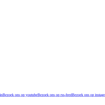
in
Bezoek ons op youtube
Bezoek ons op rss-feed
Bezoek ons op instag