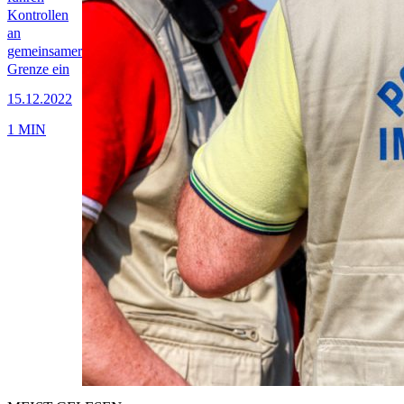
Kontrollen
an
gemeinsamer
Grenze ein
15.12.2022
1 MIN