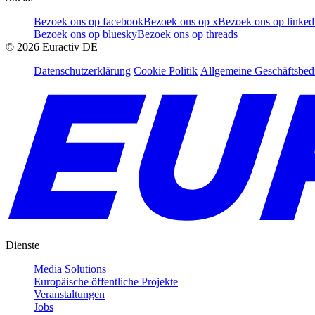
Bezoek ons op facebook
Bezoek ons op x
Bezoek ons op linked
Bezoek ons op bluesky
Bezoek ons op threads
©
2026
Euractiv DE
Datenschutzerklärung
Cookie Politik
Allgemeine Geschäftsbe
Dienste
Media Solutions
Europäische öffentliche Projekte
Veranstaltungen
Jobs