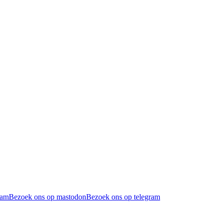
ram
Bezoek ons op mastodon
Bezoek ons op telegram