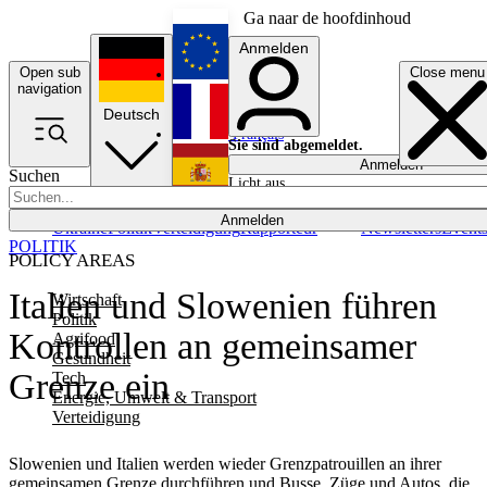
Ga naar de hoofdinhoud
Anmelden
Open sub
Close menu
English
navigation
Deutsch
Français
Sie sind abgemeldet.
Anmelden
Suchen
Licht aus
Español
Anmelden
Ukraine
Politik
Verteidigung
Rapporteur
Newsletters
Event
POLITIK
POLICY AREAS
Italien und Slowenien führen
Wirtschaft
Politik
Kontrollen an gemeinsamer
Agrifood
Gesundheit
Grenze ein
Tech
Energie, Umwelt & Transport
Verteidigung
Slowenien und Italien werden wieder Grenzpatrouillen an ihrer
gemeinsamen Grenze durchführen und Busse, Züge und Autos, die