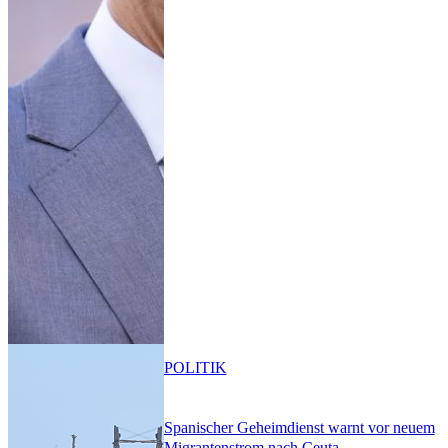
POLITIK
Spanischer Geheimdienst warnt vor neuem
Migrantenstrom nach Ceuta