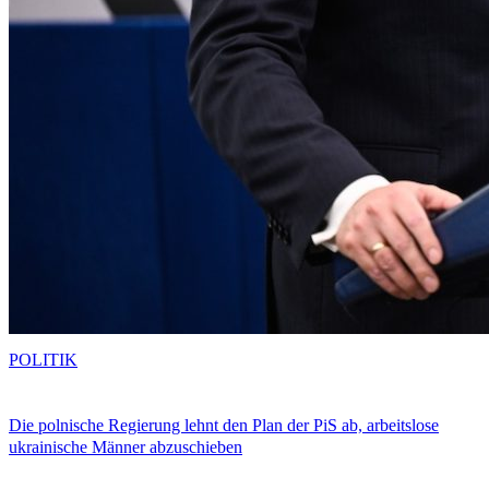
POLITIK
Die polnische Regierung lehnt den Plan der PiS ab, arbeitslose
ukrainische Männer abzuschieben