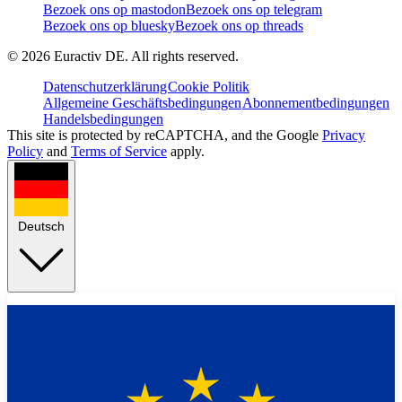
Bezoek ons op mastodon
Bezoek ons op telegram
Bezoek ons op bluesky
Bezoek ons op threads
©
2026
Euractiv DE. All rights reserved.
Datenschutzerklärung
Cookie Politik
Allgemeine Geschäftsbedingungen
Abonnementbedingungen
Handelsbedingungen
This site is protected by reCAPTCHA, and the Google
Privacy
Policy
and
Terms of Service
apply.
Deutsch