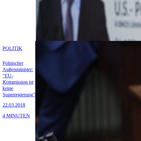
POLITIK
Polnischer
Außenminister:
"EU-
Kommission ist
keine
Superregierung"
22.03.2018
4 MINUTEN