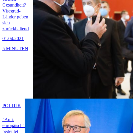
Gesundheit?
Visegrad-
Länder geben
sich
zurückhaltend
01.04.2021
5 MINUTEN
POLITIK
"Anti-
europäisch"
bedeutet