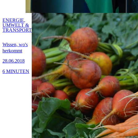
ENERGIE,
UMWELT &
TRANSPORT
Wissen, wo's
herkommt
28.06.2018
6 MINUTEN