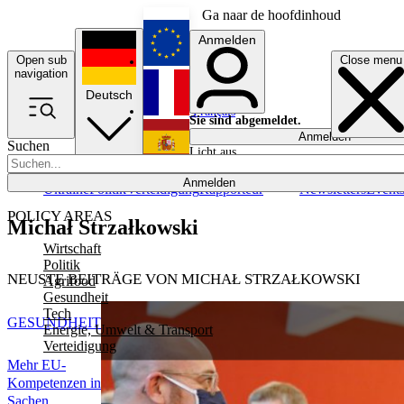
Ga naar de hoofdinhoud
Anmelden
Open sub
Close menu
English
navigation
Deutsch
Français
Sie sind abgemeldet.
Anmelden
Suchen
Licht aus
Español
Anmelden
Ukraine
Politik
Verteidigung
Rapporteur
Newsletters
Event
POLICY AREAS
Michał Strzałkowski
Wirtschaft
Politik
NEUSTE BEITRÄGE VON MICHAŁ STRZAŁKOWSKI
Agrifood
Gesundheit
Tech
GESUNDHEIT
Energie, Umwelt & Transport
Verteidigung
Mehr EU-
Kompetenzen in
Sachen