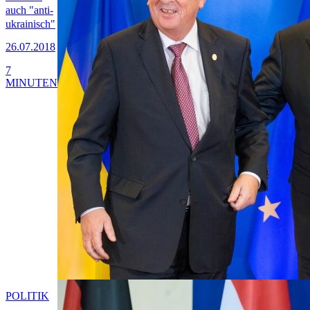
auch "anti-
ukrainisch"
26.07.2018
7
MINUTEN
POLITIK