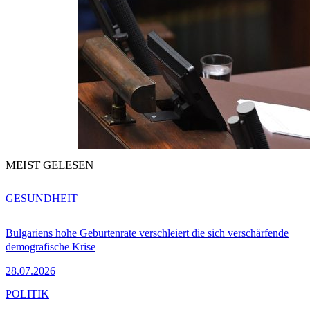
MEIST GELESEN
GESUNDHEIT
Bulgariens hohe Geburtenrate verschleiert die sich verschärfende
demografische Krise
28.07.2026
POLITIK