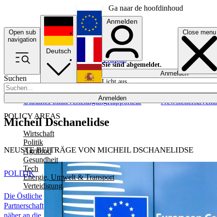
Ga naar de hoofdinhoud
Anmelden
Open sub
Close menu
English
navigation
Deutsch
Français
Sie sind abgemeldet.
Anmelden
Suchen
Licht aus
Español
Anmelden
Ukraine
Politik
Verteidigung
Rapporteur
Newsletters
Event
POLICY AREAS
Micheil Dschanelidse
Wirtschaft
Politik
NEUSTE BEITRÄGE VON MICHEIL DSCHANELIDSE
Agrifood
Gesundheit
Tech
POLITIK
Energie, Umwelt & Transport
Verteidigung
Die Östliche
Partnerschaft
näher an die