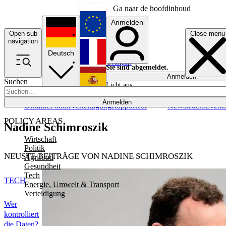
Ga naar de hoofdinhoud
Anmelden
Open sub
Close menu
English
navigation
Deutsch
Français
Sie sind abgemeldet.
Anmelden
Suchen
Licht aus
Español
Anmelden
Ukraine
Politik
Verteidigung
Rapporteur
Newsletters
Event
POLICY AREAS
Nadine Schimroszik
Wirtschaft
Politik
NEUSTE BEITRÄGE VON NADINE SCHIMROSZIK
Agrifood
Gesundheit
Tech
TECH
Energie, Umwelt & Transport
Verteidigung
Wer
kontrolliert
die Daten?