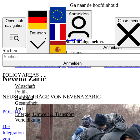
Ga naar de hoofdinhoud
Anmelden
Open sub
Close menu
English
navigation
Deutsch
Français
Sie sind abgemeldet.
Anmelden
Suchen
Licht aus
Español
Anmelden
Ukraine
Politik
Verteidigung
Rapporteur
Newsletters
Event
POLICY AREAS
Nevena Zarić
Wirtschaft
Politik
NEUSTE BEITRÄGE VON NEVENA ZARIĆ
Agrifood
Gesundheit
Tech
POLITIK
Energie, Umwelt & Transport
Verteidigung
Die
Integration
von