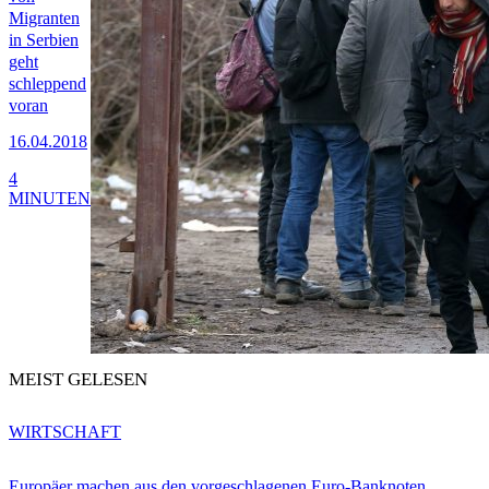
Migranten
in Serbien
geht
schleppend
voran
16.04.2018
4
MINUTEN
MEIST GELESEN
WIRTSCHAFT
Europäer machen aus den vorgeschlagenen Euro-Banknoten