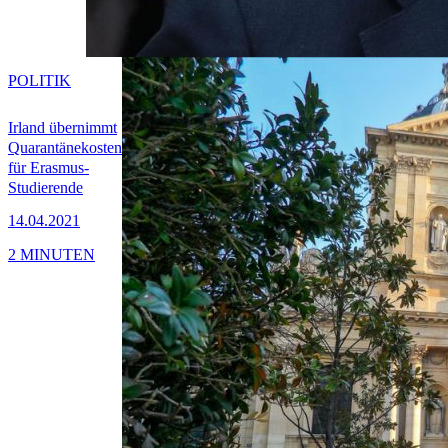
POLITIK
Irland übernimmt
Quarantänekosten
für Erasmus-
Studierende
14.04.2021
2 MINUTEN