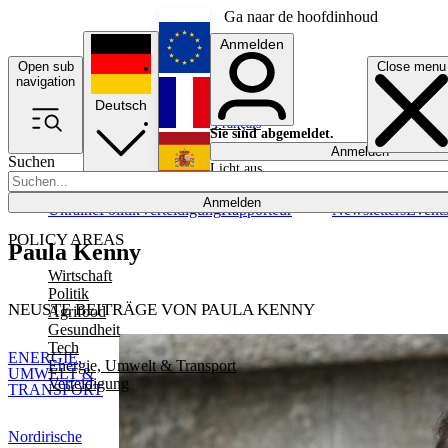
Ga naar de hoofdinhoud
Anmelden
Open sub
Close menu
English
navigation
Deutsch
Français
Sie sind abgemeldet.
Anmelden
Suchen
Licht aus
Español
Anmelden
Ukraine
Politik
Verteidigung
Rapporteur
Newsletters
Event
POLICY AREAS
Paula Kenny
Wirtschaft
Politik
NEUSTE BEITRÄGE VON PAULA KENNY
Agrifood
Gesundheit
Tech
ENERGIE,
Energie, Umwelt & Transport
UMWELT &
Verteidigung
TRANSPORT
Nordirische