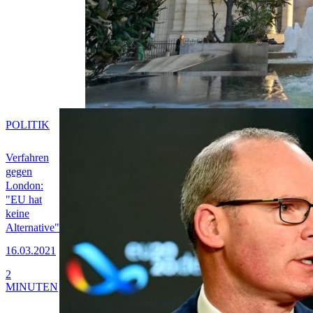
POLITIK
Verfahren
gegen
London:
"EU hat
keine
Alternative"
16.03.2021
2
MINUTEN