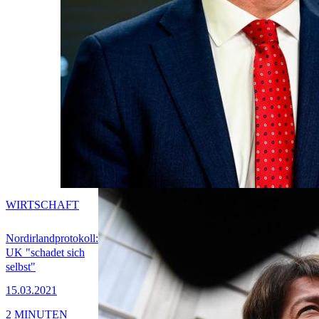
WIRTSCHAFT
Nordirlandprotokoll:
UK "schadet sich
selbst"
15.03.2021
2 MINUTEN