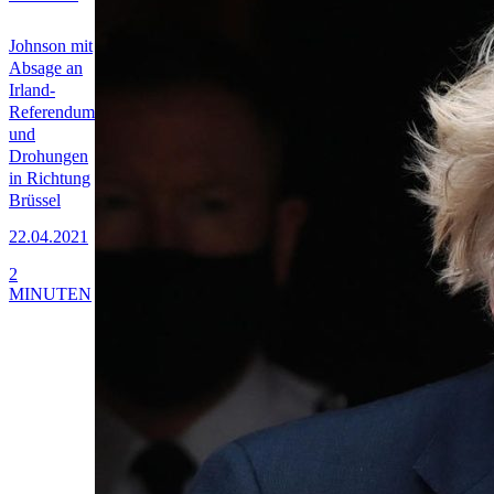
Johnson mit
Absage an
Irland-
Referendum
und
Drohungen
in Richtung
Brüssel
22.04.2021
2
MINUTEN