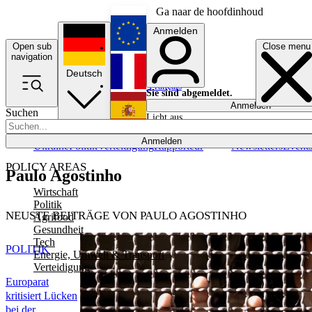
Ga naar de hoofdinhoud
Anmelden
Open sub
Close menu
English
navigation
Deutsch
Français
Sie sind abgemeldet.
Anmelden
Suchen
Licht aus
Español
Anmelden
Ukraine
Politik
Verteidigung
Rapporteur
Newsletters
Event
POLICY AREAS
Paulo Agostinho
Wirtschaft
Politik
NEUSTE BEITRÄGE VON PAULO AGOSTINHO
Agrifood
Gesundheit
Tech
POLITIK
Energie, Umwelt & Transport
Verteidigung
Europarat
kritisiert Lücken
bei der