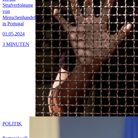
Strafverfolgung
von
Menschenhandel
in Portugal
01.05.2024
3 MINUTEN
POLITIK