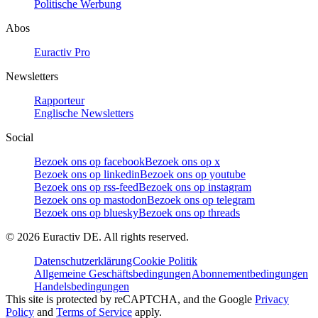
Politische Werbung
Abos
Euractiv Pro
Newsletters
Rapporteur
Englische Newsletters
Social
Bezoek ons op facebook
Bezoek ons op x
Bezoek ons op linkedin
Bezoek ons op youtube
Bezoek ons op rss-feed
Bezoek ons op instagram
Bezoek ons op mastodon
Bezoek ons op telegram
Bezoek ons op bluesky
Bezoek ons op threads
©
2026
Euractiv DE. All rights reserved.
Datenschutzerklärung
Cookie Politik
Allgemeine Geschäftsbedingungen
Abonnementbedingungen
Handelsbedingungen
This site is protected by reCAPTCHA, and the Google
Privacy
Policy
and
Terms of Service
apply.