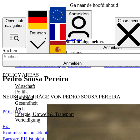
Ga naar de hoofdinhoud
Anmelden
Open sub
Close menu
English
navigation
Deutsch
Français
Sie sind abgemeldet.
Anmelden
Suchen
Licht aus
Español
Anmelden
Ukraine
Politik
Verteidigung
Rapporteur
Newsletters
Event
POLICY AREAS
Pedro Sousa Pereira
Wirtschaft
Politik
NEUSTE BEITRÄGE VON PEDRO SOUSA PEREIRA
Agrifood
Gesundheit
Tech
POLITIK
Energie, Umwelt & Transport
Verteidigung
Ex-
Kommissionspräsident
Barroso: EU ist nicht