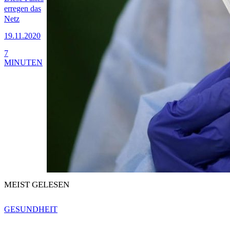
erregen das
Netz
19.11.2020
7
MINUTEN
MEIST GELESEN
GESUNDHEIT