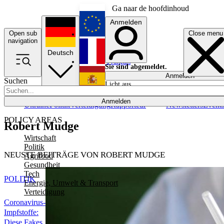
Ga naar de hoofdinhoud
Anmelden
Open sub
Close menu
English
navigation
Deutsch
Français
Sie sind abgemeldet.
Anmelden
Suchen
Licht aus
Español
Anmelden
Ukraine
Politik
Verteidigung
Rapporteur
Newsletters
Event
POLICY AREAS
Robert Mudge
Wirtschaft
Politik
NEUSTE BEITRÄGE VON ROBERT MUDGE
Agrifood
Gesundheit
Tech
POLITIK
Energie, Umwelt & Transport
Verteidigung
Coronavirus-
Impfstoffe:
Diese Fakes