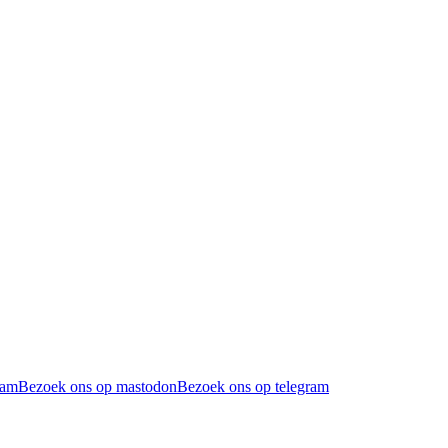
ram
Bezoek ons op mastodon
Bezoek ons op telegram