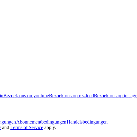
in
Bezoek ons op youtube
Bezoek ons op rss-feed
Bezoek ons op instag
ingungen
Abonnementbedingungen
Handelsbedingungen
y
and
Terms of Service
apply.