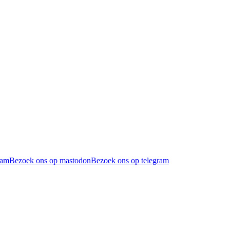
ram
Bezoek ons op mastodon
Bezoek ons op telegram