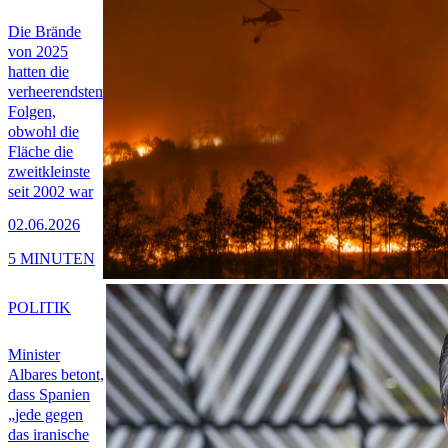
Die Brände
von 2025
hatten die
verheerendsten
Folgen,
obwohl die
Fläche die
zweitkleinste
seit 2002 war
02.06.2026
5 MINUTEN
POLITIK
Minister
Albares betont,
dass Spanien
„jede gegen
das iranische