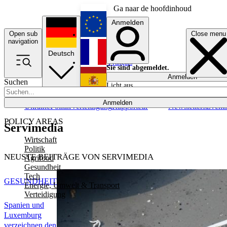
Ga naar de hoofdinhoud
Anmelden
Open sub
Close menu
English
navigation
Deutsch
Français
Sie sind abgemeldet.
Anmelden
Suchen
Licht aus
Español
Anmelden
Ukraine
Politik
Verteidigung
Rapporteur
Newsletters
Event
POLICY AREAS
Servimedia
Wirtschaft
Politik
NEUSTE BEITRÄGE VON SERVIMEDIA
Agrifood
Gesundheit
Tech
GESUNDHEIT
Energie, Umwelt & Transport
Verteidigung
Spanien und
Luxemburg
verzeichnen den