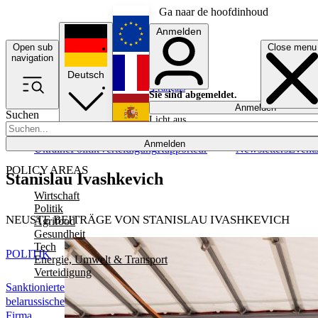
Ga naar de hoofdinhoud
Anmelden
Open sub
Close menu
English
navigation
Deutsch
Français
Sie sind abgemeldet.
Anmelden
Suchen
Licht aus
Español
Anmelden
Ukraine
Politik
Verteidigung
Rapporteur
Newsletters
Event
POLICY AREAS
Stanislau Ivashkevich
Wirtschaft
Politik
NEUSTE BEITRÄGE VON STANISLAU IVASHKEVICH
Agrifood
Gesundheit
Tech
POLITIK
Energie, Umwelt & Transport
Verteidigung
Sanktionierte
belarussische
Firma