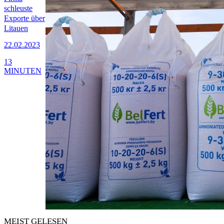
schleuste
Exporte über
Litauen
22.02.2023
13
MINUTEN
MEIST GELESEN