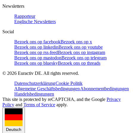
Newsletters
Rapporteur
Englische Newsletters
Social
Bezoek ons op facebook
Bezoek ons op x
Bezoek ons op linkedin
Bezoek ons op youtube
Bezoek ons op rss-feed
Bezoek ons op instagram
Bezoek ons op mastodon
Bezoek ons op telegram
Bezoek ons op bluesky
Bezoek ons op threads
©
2026
Euractiv DE. All rights reserved.
Datenschutzerklärung
Cookie Politik
Allgemeine Geschäftsbedingungen
Abonnementbedingungen
Handelsbedingungen
This site is protected by reCAPTCHA, and the Google
Privacy
Policy
and
Terms of Service
apply.
Deutsch