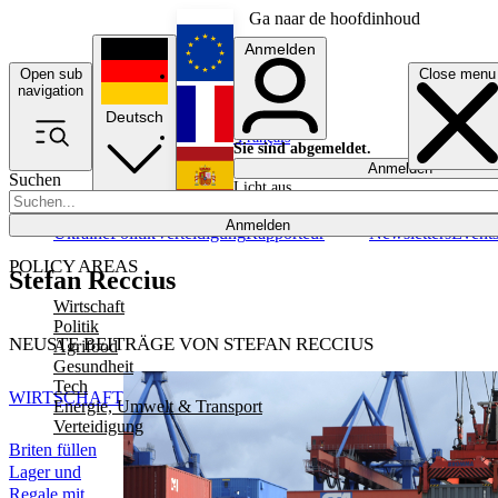
Ga naar de hoofdinhoud
Anmelden
Open sub
Close menu
English
navigation
Deutsch
Français
Sie sind abgemeldet.
Anmelden
Suchen
Licht aus
Español
Anmelden
Ukraine
Politik
Verteidigung
Rapporteur
Newsletters
Event
POLICY AREAS
Stefan Reccius
Wirtschaft
Politik
NEUSTE BEITRÄGE VON STEFAN RECCIUS
Agrifood
Gesundheit
Tech
WIRTSCHAFT
Energie, Umwelt & Transport
Verteidigung
Briten füllen
Lager und
Regale mit