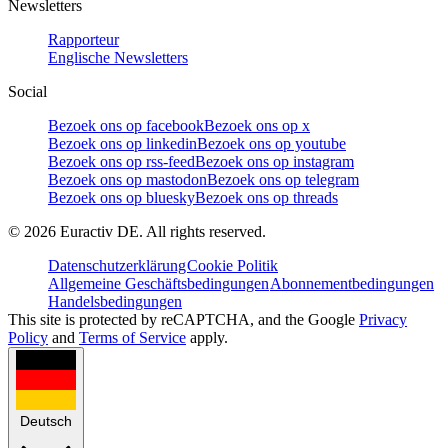
Newsletters
Rapporteur
Englische Newsletters
Social
Bezoek ons op facebook
Bezoek ons op x
Bezoek ons op linkedin
Bezoek ons op youtube
Bezoek ons op rss-feed
Bezoek ons op instagram
Bezoek ons op mastodon
Bezoek ons op telegram
Bezoek ons op bluesky
Bezoek ons op threads
©
2026
Euractiv DE. All rights reserved.
Datenschutzerklärung
Cookie Politik
Allgemeine Geschäftsbedingungen
Abonnementbedingungen
Handelsbedingungen
This site is protected by reCAPTCHA, and the Google
Privacy
Policy
and
Terms of Service
apply.
Deutsch