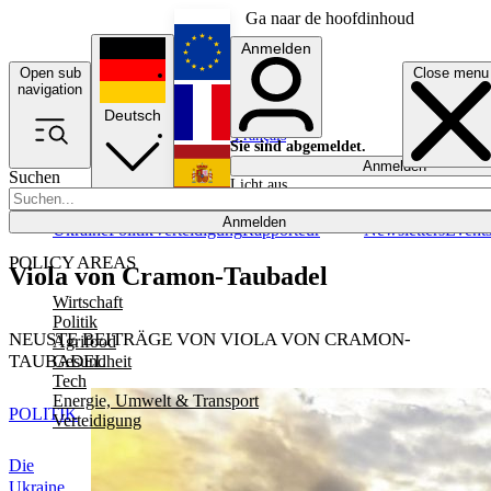
Ga naar de hoofdinhoud
Anmelden
Open sub
Close menu
English
navigation
Deutsch
Français
Sie sind abgemeldet.
Anmelden
Suchen
Licht aus
Español
Anmelden
Ukraine
Politik
Verteidigung
Rapporteur
Newsletters
Event
POLICY AREAS
Viola von Cramon-Taubadel
Wirtschaft
Politik
NEUSTE BEITRÄGE VON VIOLA VON CRAMON-
Agrifood
TAUBADEL
Gesundheit
Tech
Energie, Umwelt & Transport
POLITIK
Verteidigung
Die
Ukraine