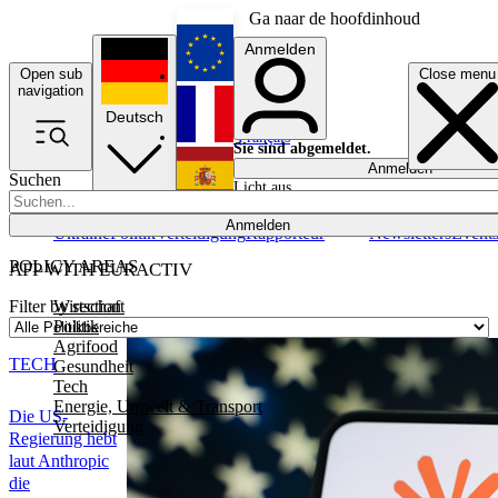
Ga naar de hoofdinhoud
Anmelden
Open sub
Close menu
English
navigation
Deutsch
Français
Sie sind abgemeldet.
Anmelden
Suchen
Licht aus
Español
Anmelden
Ukraine
Politik
Verteidigung
Rapporteur
Newsletters
Event
POLICY AREAS
AFP WITH EURACTIV
Wirtschaft
Filter by section
Politik
Agrifood
TECH
Gesundheit
Tech
Energie, Umwelt & Transport
Die US-
Verteidigung
Regierung hebt
laut Anthropic
die