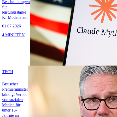
Beschränkungen
für
leistungsstarke
KI-Modelle auf
01.07.2026
4 MINUTEN
TECH
Britischer
Premierminister
kündigt Verbot
von sozialen
Medien für
unter 16-
Jährige an