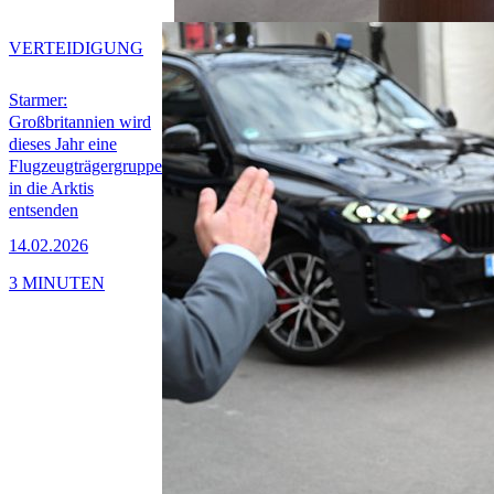
VERTEIDIGUNG
Starmer:
Großbritannien wird
dieses Jahr eine
Flugzeugträgergruppe
in die Arktis
entsenden
14.02.2026
3 MINUTEN