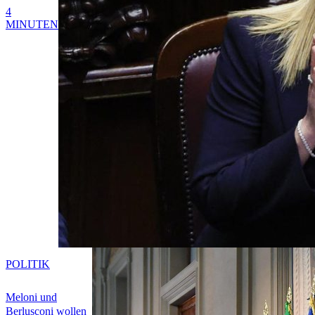
4
MINUTEN
POLITIK
Meloni und
Berlusconi wollen