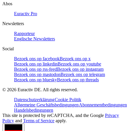
Abos
Euractiv Pro
Newsletters
Rapporteur
Englische Newsletters
Social
Bezoek ons op facebook
Bezoek ons op x
Bezoek ons op linkedin
Bezoek ons op youtube
Bezoek ons op rss-feed
Bezoek ons op instagram
Bezoek ons op mastodon
Bezoek ons op telegram
Bezoek ons op bluesky
Bezoek ons op threads
©
2026
Euractiv DE. All rights reserved.
Datenschutzerklärung
Cookie Politik
Allgemeine Geschäftsbedingungen
Abonnementbedingungen
Handelsbedingungen
This site is protected by reCAPTCHA, and the Google
Privacy
Policy
and
Terms of Service
apply.