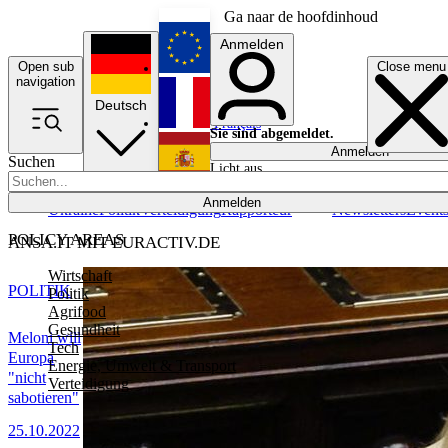
Ga naar de hoofdinhoud
Anmelden
Open sub
Close menu
English
navigation
Deutsch
Français
Sie sind abgemeldet.
Anmelden
Suchen
Licht aus
Español
Anmelden
Ukraine
Politik
Verteidigung
Rapporteur
Newsletters
Event
POLICY AREAS
ANSA.IT MIT EURACTIV.DE
Wirtschaft
POLITIK
Politik
Agrifood
Gesundheit
Meloni will
Tech
Europa
Energie, Umwelt & Transport
"nicht
Verteidigung
sabotieren"
25.10.2022