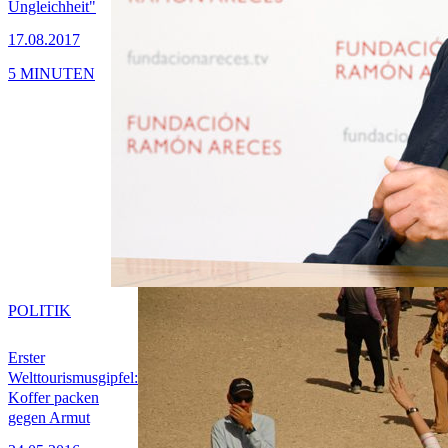
Ungleichheit"
17.08.2017
5 MINUTEN
POLITIK
Erster
Welttourismusgipfel:
Koffer packen
gegen Armut