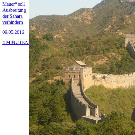
Mauer“ soll
Ausbreitung
der Sahara
verhindern
09.05.2016
4 MINUTEN