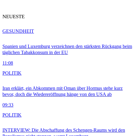
NEUESTE
GESUNDHEIT
Spanien und Luxemburg verzeichnen den stärksten Rückgang beim
täglichen Tabakkonsum in der EU
11:08
POLITIK
Iran erklärt, ein Abkommen mit Oman über Hormus stehe kurz
bevor, doch die Wiedereröffnung hänge von den USA ab
09:33
POLITIK
INTERVIEW: Die Abschaffung des Schengen-Raums wird den