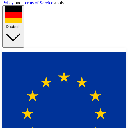
Policy
and
Terms of Service
apply.
Deutsch