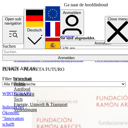
Ga naar de hoofdinhoud
Anmelden
Open sub
Close menu
English
navigation
Deutsch
Français
Sie sind abgemeldet.
Anmelden
Suchen
Licht aus
Español
Anmelden
Ukraine
Politik
Verteidigung
Rapporteur
Newsletters
Event
POLICY AREAS
EL PAÍS – PLANETA FUTURO
Wirtschaft
Filter by section
Politik
Agrifood
WIRTSCHAFT
Gesundheit
Tech
Energie, Umwelt & Transport
Italienischer
Verteidigung
Ökonom:
"Innovation
schafft