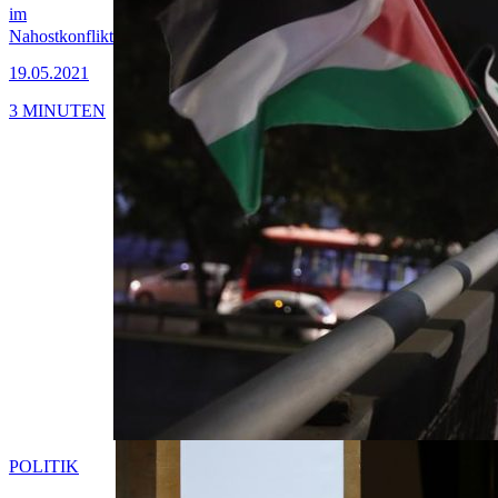
im
Nahostkonflikt
19.05.2021
3 MINUTEN
POLITIK