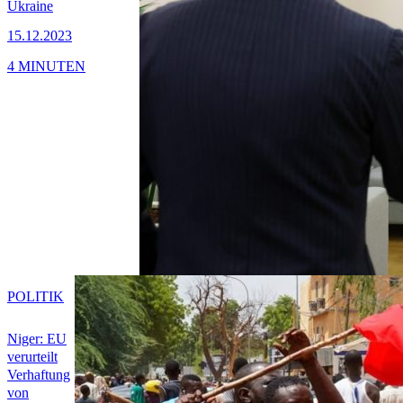
Ukraine
15.12.2023
4 MINUTEN
POLITIK
Niger: EU
verurteilt
Verhaftung
von