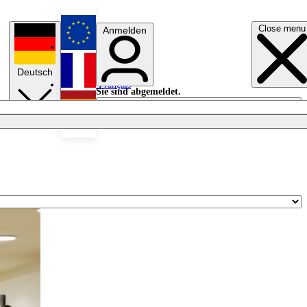
Close menu
Anmelden
English
Deutsch
Français
Sie sind abgemeldet.
Anmelden
Licht aus
Español