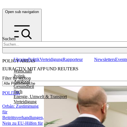
Open sub navigation
Suchen
Ukraine
Politik
Verteidigung
Rapporteur
Newsletters
Event
POLICY AREAS
EURACTIV MIT AFP UND REUTERS
Wirtschaft
Politik
Filter by section
Agrifood
Gesundheit
Tech
POLITIK
Energie, Umwelt & Transport
Verteidigung
Orbán: Zustimmung
für
Beitrittsverhandlungen,
Nein zu EU-Hilfen für