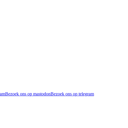
ram
Bezoek ons op mastodon
Bezoek ons op telegram