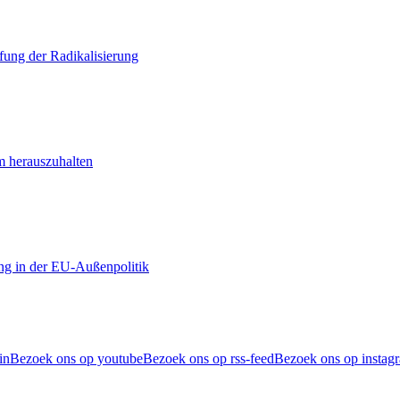
ung der Radikalisierung
m herauszuhalten
ng in der EU-Außenpolitik
in
Bezoek ons op youtube
Bezoek ons op rss-feed
Bezoek ons op instag