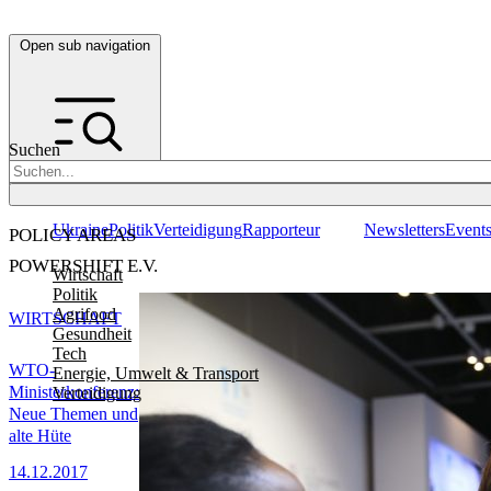
Open sub navigation
Suchen
Ukraine
Politik
Verteidigung
Rapporteur
Newsletters
Event
POLICY AREAS
POWERSHIFT E.V.
Wirtschaft
Politik
Agrifood
WIRTSCHAFT
Gesundheit
Tech
WTO-
Energie, Umwelt & Transport
Ministerkonferenz:
Verteidigung
Neue Themen und
alte Hüte
14.12.2017