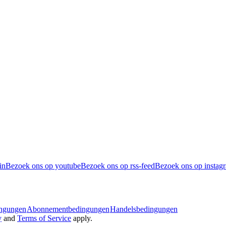
in
Bezoek ons op youtube
Bezoek ons op rss-feed
Bezoek ons op instag
ingungen
Abonnementbedingungen
Handelsbedingungen
y
and
Terms of Service
apply.