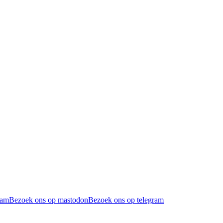
ram
Bezoek ons op mastodon
Bezoek ons op telegram