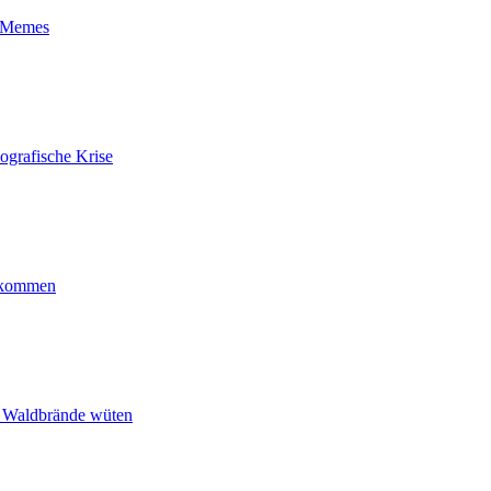
t-Memes
ografische Krise
ankommen
n Waldbrände wüten