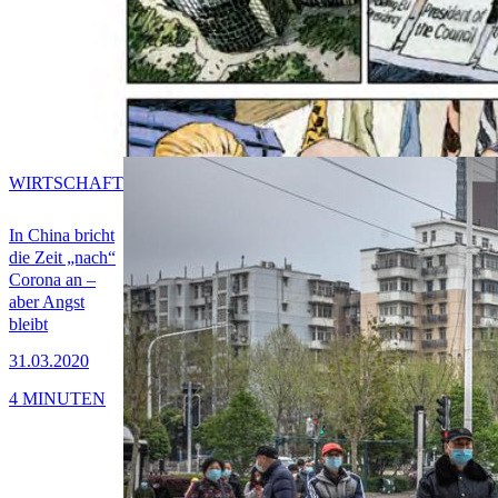
WIRTSCHAFT
In China bricht
die Zeit „nach“
Corona an –
aber Angst
bleibt
31.03.2020
4 MINUTEN