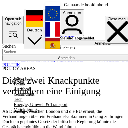
Ga naar de hoofdinhoud
Anmelden
Open sub
Close menu
English
navigation
Deutsch
Français
Sie sind abgemeldet.
Anmelden
Suchen
Licht aus
Español
Anmelden
Ukraine
Politik
Verteidigung
Rapporteur
Newsletters
Event
POLITIK
POLICY AREAS
Diese zwei Knackpunkte
Wirtschaft
Politik
verhindern eine Einigung
Agrifood
Gesundheit
Tech
Energie, Umwelt & Transport
Verteidigung
Ab Dienstag versuchen London und die EU erneut, die
Verhandlungen über ein Freihandelsabkommen in Gang zu bringen.
Doch ein geplantes Gesetz der britischen Regierung könnte die
Gespräche endgültig an die Wand fahren.