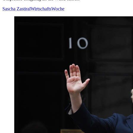
Sascha Zastiral
WirtschaftsWoche