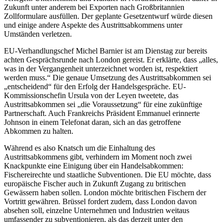
Zukunft unter anderem bei Exporten nach Großbritannien
Zollformulare ausfüllen. Der geplante Gesetzentwurf würde diesen
und einige andere Aspekte des Austrittsabkommens unter
Umständen verletzen.
EU-Verhandlungschef Michel Barnier ist am Dienstag zur bereits
achten Gesprächsrunde nach London gereist. Er erklärte, dass „alles,
was in der Vergangenheit unterzeichnet worden ist, respektiert
werden muss.“ Die genaue Umsetzung des Austrittsabkommen sei
„entscheidend“ für den Erfolg der Handelsgespräche. EU-
Kommissionschefin Ursula von der Leyen tweetete, das
Austrittsabkommen sei „die Voraussetzung“ für eine zukünftige
Partnerschaft. Auch Frankreichs Präsident Emmanuel erinnerte
Johnson in einem Telefonat daran, sich an das getroffene
Abkommen zu halten.
Während es also Knatsch um die Einhaltung des
Austrittsabkommens gibt, verhindern im Moment noch zwei
Knackpunkte eine Einigung über ein Handelsabkommen:
Fischereirechte und staatliche Subventionen. Die EU möchte, dass
europäische Fischer auch in Zukunft Zugang zu britischen
Gewässern haben sollen. London möchte britischen Fischern der
Vortritt gewähren. Brüssel fordert zudem, dass London davon
absehen soll, einzelne Unternehmen und Industrien weitaus
umfassender zu subventionieren, als das derzeit unter den