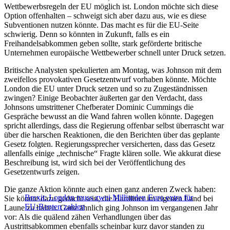
Wettbewerbsregeln der EU möglich ist. London möchte sich diese
Option offenhalten – schweigt sich aber dazu aus, wie es diese
Subventionen nutzen könnte. Das macht es für die EU-Seite
schwierig. Denn so könnten in Zukunft, falls es ein
Freihandelsabkommen geben sollte, stark geförderte britische
Unternehmen europäische Wettbewerber schnell unter Druck setzen.
Britische Analysten spekulierten am Montag, was Johnson mit dem
zweifellos provokativen Gesetzentwurf vorhaben könnte. Möchte
London die EU unter Druck setzen und so zu Zugeständnissen
zwingen? Einige Beobachter äußerten gar den Verdacht, dass
Johnsons umstrittener Chefberater Dominic Cummings die
Gespräche bewusst an die Wand fahren wollen könnte. Dagegen
spricht allerdings, dass die Regierung offenbar selbst überrascht war
über die harschen Reaktionen, die den Berichten über das geplante
Gesetz folgten. Regierungssprecher versicherten, dass das Gesetz
allenfalls einige „technische“ Fragte klären solle. Wie akkurat diese
Beschreibung ist, wird sich bei der Veröffentlichung des
Gesetzentwurfs zeigen.
Die ganze Aktion könnte auch einen ganz anderen Zweck haben:
Brexit: London muss zwei Milliarden Euro extra für
Sie könnte dazu gedacht sein, die Hardliner im eigenen Land bei
EU-Renten zahlen
Laune zu halten. Ganz ähnlich ging Johnson im vergangenen Jahr
vor: Als die quälend zähen Verhandlungen über das
Austrittsabkommen ebenfalls scheinbar kurz davor standen zu