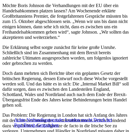
Möchte Boris Johnson die Verhandlungen mit der EU über ein
Handelsabkommen platzen lassen? Am Wochenende erklärte
Großbritanniens Premier, die festgefahrenen Gespräche müssten bis
zum 15. Oktober abgeschlossen sein. „Wenn wir uns bis dann nicht
einigen können, dann sehe ich nicht, dass es zwischen uns ein
Freihandelsabkommen geben wird“, sagte Johnson. „Wir sollten das
akzeptieren und weiterziehen.“
Die Erklärung selbst sorgte zunächst für keine große Unruhe.
Schließlich sind im Zusammenhang mit dem Brexit bereits
zahlreiche Ultimaten ausgesprochen worden, um folgenlos ignoriert
oder gebrochen zu werden.
Doch dann mehrten sich Berichte über ein geplantes Gesetz der
britischen Regierung, dessen Entwurf noch diese Woche vorgestellt
werden soll. Und das hätte es in sich: Die „Internal Market Bill“ soll
dafür sorgen, dass es zwischen den Landesteilen England,
Schottland, Wales und Nordirland auch nach dem Ende der Brexit-
Übergangsfrist Ende des Jahres keine Behinderungen beim Handel
geben soll.
Das Problem: Die Regierung in London hat sich Anfang des Jahres
Achte Verhandlungsrunde: London macht Druck bei
mit der Unterzeichnung des Austrittsabkommens rechtlich bindend
Post-Brexit-Gesprächen
dazu verpflichtet, die Zollgrenze de facto in die Irische See zu
verlegen. Unternehmen und Händler in Nordirland müssten daher in