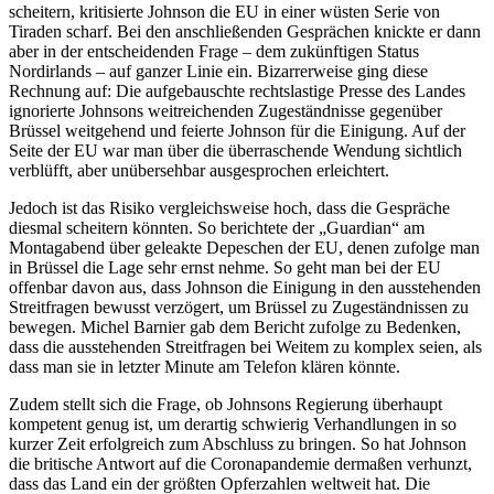
scheitern, kritisierte Johnson die EU in einer wüsten Serie von
Tiraden scharf. Bei den anschließenden Gesprächen knickte er dann
aber in der entscheidenden Frage – dem zukünftigen Status
Nordirlands – auf ganzer Linie ein. Bizarrerweise ging diese
Rechnung auf: Die aufgebauschte rechtslastige Presse des Landes
ignorierte Johnsons weitreichenden Zugeständnisse gegenüber
Brüssel weitgehend und feierte Johnson für die Einigung. Auf der
Seite der EU war man über die überraschende Wendung sichtlich
verblüfft, aber unübersehbar ausgesprochen erleichtert.
Jedoch ist das Risiko vergleichsweise hoch, dass die Gespräche
diesmal scheitern könnten. So berichtete der „Guardian“ am
Montagabend über geleakte Depeschen der EU, denen zufolge man
in Brüssel die Lage sehr ernst nehme. So geht man bei der EU
offenbar davon aus, dass Johnson die Einigung in den ausstehenden
Streitfragen bewusst verzögert, um Brüssel zu Zugeständnissen zu
bewegen. Michel Barnier gab dem Bericht zufolge zu Bedenken,
dass die ausstehenden Streitfragen bei Weitem zu komplex seien, als
dass man sie in letzter Minute am Telefon klären könnte.
Zudem stellt sich die Frage, ob Johnsons Regierung überhaupt
kompetent genug ist, um derartig schwierig Verhandlungen in so
kurzer Zeit erfolgreich zum Abschluss zu bringen. So hat Johnson
die britische Antwort auf die Coronapandemie dermaßen verhunzt,
dass das Land ein der größten Opferzahlen weltweit hat. Die