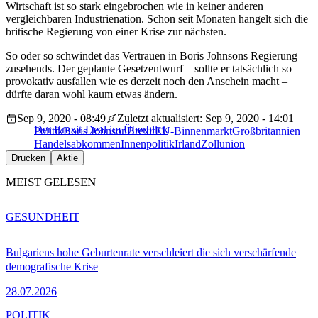
Wirtschaft ist so stark eingebrochen wie in keiner anderen
vergleichbaren Industrienation. Schon seit Monaten hangelt sich die
britische Regierung von einer Krise zur nächsten.
So oder so schwindet das Vertrauen in Boris Johnsons Regierung
zusehends. Der geplante Gesetzentwurf – sollte er tatsächlich so
provokativ ausfallen wie es derzeit noch den Anschein macht –
dürfte daran wohl kaum etwas ändern.
Sep 9, 2020 - 08:49
Zuletzt aktualisiert: Sep 9, 2020 - 14:01
Der Brexit-Deal im Überblick
Politik
Boris Johnson
Brexit
EU-Binnenmarkt
Großbritannien
Handelsabkommen
Innenpolitik
Irland
Zollunion
Drucken
Aktie
MEIST GELESEN
GESUNDHEIT
Bulgariens hohe Geburtenrate verschleiert die sich verschärfende
demografische Krise
28.07.2026
POLITIK