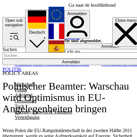
Ga naar de hoofdinhoud
Anmelden
Open sub
Close menu
English
navigation
Deutsch
Français
Sie sind abgemeldet.
Anmelden
Suchen
Licht aus
Español
Anmelden
Ukraine
Politik
Verteidigung
Rapporteur
Newsletters
Event
POLITIK
POLICY AREAS
Polnischer Beamter: Warschau
Wirtschaft
Politik
wird Optimismus in EU-
Agrifood
Gesundheit
Angelegenheiten bringen
Tech
Energie, Umwelt & Transport
Verteidigung
Wenn Polen die EU-Ratspräsidentschaft in der zweiten Hälfte 2011
übernimmt, werde es seine Aufmerksamkeit auf Energie, Sicherheit