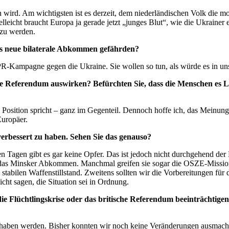
 wird. Am wichtigsten ist es derzeit, dem niederländischen Volk die m
lleicht braucht Europa ja gerade jetzt „junges Blut“, wie die Ukrainer 
 zu werden.
das neue bilaterale Abkommen gefährden?
che PR-Kampagne gegen die Ukraine. Sie wollen so tun, als würde es in
che Referendum auswirken? Befürchten Sie, dass die Menschen es Le
che Position spricht – ganz im Gegenteil. Dennoch hoffe ich, das Meinun
Europäer.
verbessert zu haben. Sehen Sie das genauso?
hen Tagen gibt es gar keine Opfer. Das ist jedoch nicht durchgehend d
 das Minsker Abkommen. Manchmal greifen sie sogar die OSZE-Mission an
 stabilen Waffenstillstand. Zweitens sollten wir die Vorbereitungen f
cht sagen, die Situation sei in Ordnung.
die Flüchtlingskrise oder das britische Referendum beeinträchti
it haben werden. Bisher konnten wir noch keine Veränderungen ausmach