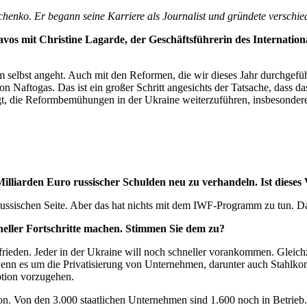
chenko. Er begann seine Karriere als Journalist und gründete verschi
Davos mit Christine Lagarde, der Geschäftsführerin des Internat
 selbst angeht. Auch mit den Reformen, die wir dieses Jahr durchgefüh
von Naftogas. Das ist ein großer Schritt angesichts der Tatsache, dass
tigt, die Reformbemühungen in der Ukraine weiterzuführen, insbesonde
 Milliarden Euro russischer Schulden neu zu verhandeln. Ist die
russischen Seite. Aber das hat nichts mit dem IWF-Programm zu tun. Da
eller Fortschritte machen. Stimmen Sie dem zu?
rieden. Jeder in der Ukraine will noch schneller vorankommen. Gleichze
wenn es um die Privatisierung von Unternehmen, darunter auch Stahlkonz
ption vorzugehen.
n. Von den 3.000 staatlichen Unternehmen sind 1.600 noch in Betrieb