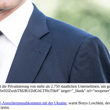
t die Privatisierung von mehr als 2.750 staatlichen Unternehmen, um g
id=0Bx92iZuxhTM2Ri1DdGhLTl9xT0k#" target="_blank" rel="noopener"
U-Assoziierungsabkommen mit der Ukraine
, warnt Borys Loschkin, de
ieren.