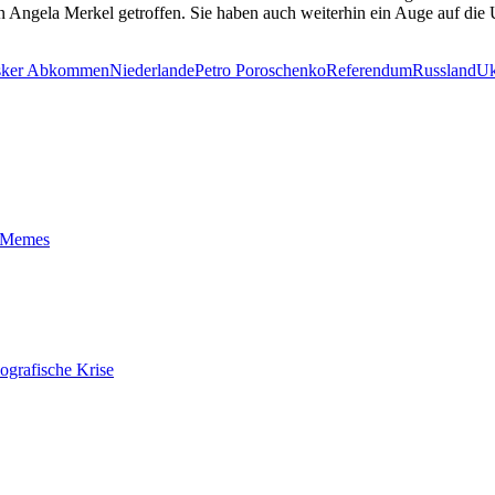
n Angela Merkel getroffen. Sie haben auch weiterhin ein Auge auf die
sker Abkommen
Niederlande
Petro Poroschenko
Referendum
Russland
Uk
t-Memes
ografische Krise