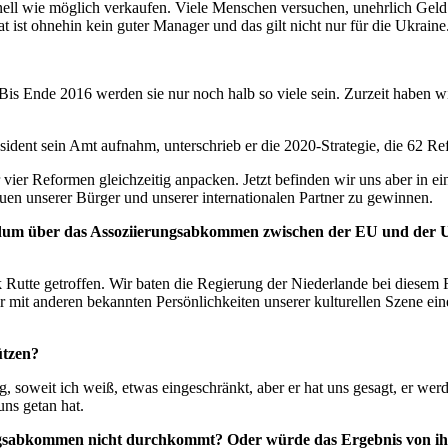
hnell wie möglich verkaufen. Viele Menschen versuchen, unehrlich Geld 
t ist ohnehin kein guter Manager und das gilt nicht nur für die Ukraine
. Bis Ende 2016 werden sie nur noch halb so viele sein. Zurzeit haben
ident sein Amt aufnahm, unterschrieb er die 2020-Strategie, die 62 R
ier Reformen gleichzeitig anpacken. Jetzt befinden wir uns aber in eine
uen unserer Bürger und unserer internationalen Partner zu gewinnen.
rendum über das Assoziierungsabkommen zwischen der EU und der
k Rutte getroffen. Wir baten die Regierung der Niederlande bei diese
wir mit anderen bekannten Persönlichkeiten unserer kulturellen Szene 
ützen?
g, soweit ich weiß, etwas eingeschränkt, aber er hat uns gesagt, er we
ns getan hat.
gsabkommen nicht durchkommt? Oder würde das Ergebnis von ihrer 