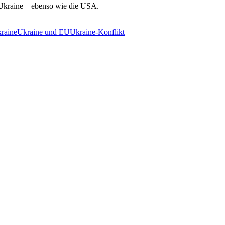
 Ukraine – ebenso wie die USA.
raine
Ukraine und EU
Ukraine-Konflikt