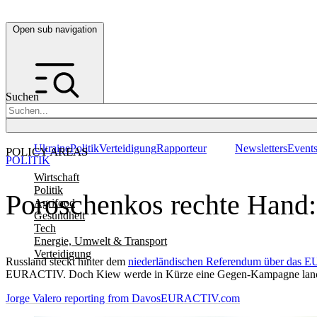
Open sub navigation
Suchen
Ukraine
Politik
Verteidigung
Rapporteur
Newsletters
Event
POLICY AREAS
POLITIK
Wirtschaft
Politik
Poroschenkos rechte Hand:
Agrifood
Gesundheit
Tech
Energie, Umwelt & Transport
Verteidigung
Russland steckt hinter dem
niederländischen Referendum über das E
EURACTIV. Doch Kiew werde in Kürze eine Gegen-Kampagne lanc
Jorge Valero reporting from Davos
EURACTIV.com