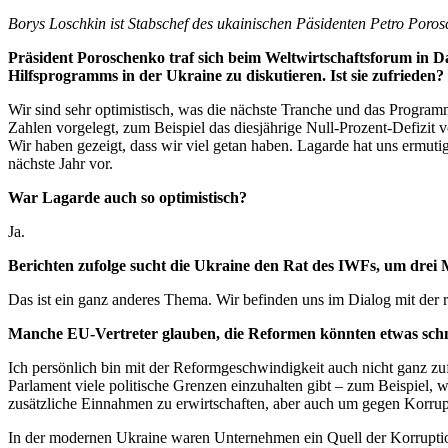
Borys Loschkin ist Stabschef des ukainischen Päsidenten Petro Poros
Präsident Poroschenko traf sich beim Weltwirtschaftsforum in 
Hilfsprogramms in der Ukraine zu diskutieren. Ist sie zufrieden?
Wir sind sehr optimistisch, was die nächste Tranche und das Programm
Zahlen vorgelegt, zum Beispiel das diesjährige Null-Prozent-Defizit 
Wir haben gezeigt, dass wir viel getan haben. Lagarde hat uns ermu
nächste Jahr vor.
War Lagarde auch so optimistisch?
Ja.
Berichten zufolge sucht die Ukraine den Rat des IWFs, um drei
Das ist ein ganz anderes Thema. Wir befinden uns im Dialog mit der 
Manche EU-Vertreter glauben, die Reformen könnten etwas schn
Ich persönlich bin mit der Reformgeschwindigkeit auch nicht ganz zuf
Parlament viele politische Grenzen einzuhalten gibt – zum Beispiel, 
zusätzliche Einnahmen zu erwirtschaften, aber auch um gegen Korru
In der modernen Ukraine waren Unternehmen ein Quell der Korruptio