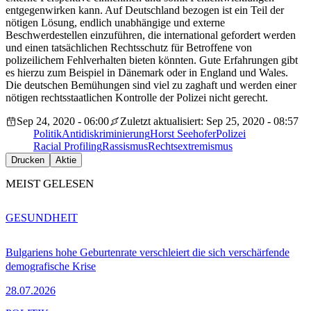
entgegenwirken kann. Auf Deutschland bezogen ist ein Teil der
nötigen Lösung, endlich unabhängige und externe
Beschwerdestellen einzuführen, die international gefordert werden
und einen tatsächlichen Rechtsschutz für Betroffene von
polizeilichem Fehlverhalten bieten könnten. Gute Erfahrungen gibt
es hierzu zum Beispiel in Dänemark oder in England und Wales.
Die deutschen Bemühungen sind viel zu zaghaft und werden einer
nötigen rechtsstaatlichen Kontrolle der Polizei nicht gerecht.
Sep 24, 2020 - 06:00
Zuletzt aktualisiert: Sep 25, 2020 - 08:57
Politik
Antidiskriminierung
Horst Seehofer
Polizei
Racial Profiling
Rassismus
Rechtsextremismus
Drucken
Aktie
MEIST GELESEN
GESUNDHEIT
Bulgariens hohe Geburtenrate verschleiert die sich verschärfende
demografische Krise
28.07.2026