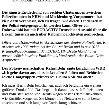
rel="noopener">Erik Marquardt</a>]
Die jüngste Entdeckung von rechten Chatgruppen zwischen
Polizeibeamten in NRW und Mecklenburg-Vorpommern hat
viele dazu veranlasst, sich zu fragen, wie diesen Tendenzen in
der Polizei entgegengewirkt werden kann. Oliver von
Dobrowolski hat mit EURACTIV Deutschland sowohl über die
Erkenntnisse als auch über Reformmöglichkeiten gesprochen.
Oliver von Dobrowolski ist Vorsitzender des Vereins PolizeiGrün. Er
arbeitet seit 1998 zudem bei der Polizei Berlin und ist seit 2012
Kriminalhauptkommisar. Mit EURACTIV Deutschland hat er
ausschließlich in seiner Funktion als Vorsitzender der PolizeiGrün
gesprochen.
Der Polizeiwissenschaftler Rafael Behr sagte kürzlich im WDR:
„Ich gehe davon aus, dass in fast allen Städten und Behörden
solche Chatgruppen existieren“. Glauben Sie das auch?
Ich muss Herrn Behr beipflichten: auch ich befürchte ein weitaus
größeres Dunkelfeld. Das liegt auch daran, dass sich Polizistinnen
und Polizisten schon von Berufs wegen bestens damit auskennen,
wie Ermittler vorgehen. Sie können ihre Netzwerke somit besser
abschotten und sich lange vor Entdeckung schützen.