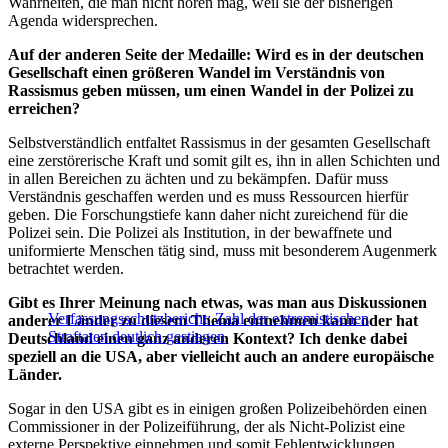
Wahrheiten, die man nicht hören mag, weil sie der bisherigen
Agenda widersprechen.
Auf der anderen Seite der Medaille: Wird es in der deutschen
Gesellschaft einen größeren Wandel im Verständnis von
Rassismus geben müssen, um einen Wandel in der Polizei zu
erreichen?
Selbstverständlich entfaltet Rassismus in der gesamten Gesellschaft
eine zerstörerische Kraft und somit gilt es, ihn in allen Schichten und
in allen Bereichen zu ächten und zu bekämpfen. Dafür muss
Verständnis geschaffen werden und es muss Ressourcen hierfür
geben. Die Forschungstiefe kann daher nicht zureichend für die
Polizei sein. Die Polizei als Institution, in der bewaffnete und
uniformierte Menschen tätig sind, muss mit besonderem Augenmerk
betrachtet werden.
Gibt es Ihrer Meinung nach etwas, was man aus Diskussionen
Verfassungsschutzbericht: Zahl der extremistischen
anderer Länder zu diesem Thema entnehmen kann oder hat
Straftaten deutlich gestiegen
Deutschland einen ganz anderen Kontext? Ich denke dabei
speziell an die USA, aber vielleicht auch an andere europäische
Länder.
Sogar in den USA gibt es in einigen großen Polizeibehörden einen
Commissioner in der Polizeiführung, der als Nicht-Polizist eine
externe Perspektive einnehmen und somit Fehlentwicklungen