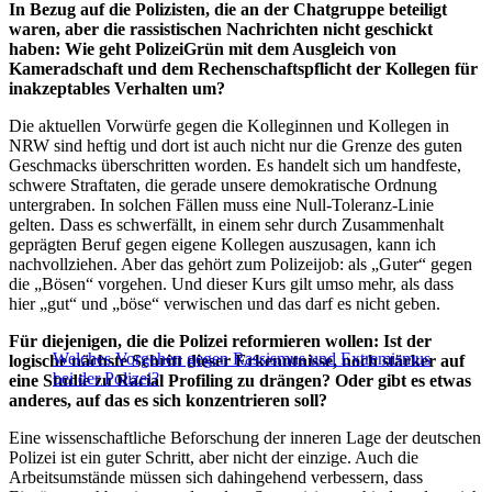
In Bezug auf die Polizisten, die an der Chatgruppe beteiligt
waren, aber die rassistischen Nachrichten nicht geschickt
haben: Wie geht PolizeiGrün mit dem Ausgleich von
Kameradschaft und dem Rechenschaftspflicht der Kollegen für
inakzeptables Verhalten um?
Die aktuellen Vorwürfe gegen die Kolleginnen und Kollegen in
NRW sind heftig und dort ist auch nicht nur die Grenze des guten
Geschmacks überschritten worden. Es handelt sich um handfeste,
schwere Straftaten, die gerade unsere demokratische Ordnung
untergraben. In solchen Fällen muss eine Null-Toleranz-Linie
gelten. Dass es schwerfällt, in einem sehr durch Zusammenhalt
geprägten Beruf gegen eigene Kollegen auszusagen, kann ich
nachvollziehen. Aber das gehört zum Polizeijob: als „Guter“ gegen
die „Bösen“ vorgehen. Und dieser Kurs gilt umso mehr, als dass
hier „gut“ und „böse“ verwischen und das darf es nicht geben.
Für diejenigen, die die Polizei reformieren wollen: Ist der
Welches Vorgehen gegen Rassismus und Extremismus
logische nächste Schritt dieser Erkenntnisse, noch stärker auf
bei der Polizei?
eine Studie zu Racial Profiling zu drängen? Oder gibt es etwas
anderes, auf das es sich konzentrieren soll?
Eine wissenschaftliche Beforschung der inneren Lage der deutschen
Polizei ist ein guter Schritt, aber nicht der einzige. Auch die
Arbeitsumstände müssen sich dahingehend verbessern, dass