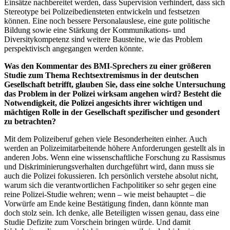
Einsätze nachbereitet werden, dass Supervision verhindert, dass sich
Stereotype bei Polizeibediensteten entwickeln und festsetzen
können. Eine noch bessere Personalauslese, eine gute politische
Bildung sowie eine Stärkung der Kommunikations- und
Diversitykompetenz sind weitere Bausteine, wie das Problem
perspektivisch angegangen werden könnte.
Was den Kommentar des BMI-Sprechers zu einer größeren
Studie zum Thema Rechtsextremismus in der deutschen
Gesellschaft betrifft, glauben Sie, dass eine solche Untersuchung
das Problem in der Polizei wirksam angehen wird? Besteht die
Notwendigkeit, die Polizei angesichts ihrer wichtigen und
mächtigen Rolle in der Gesellschaft spezifischer und gesondert
zu betrachten?
Mit dem Polizeiberuf gehen viele Besonderheiten einher. Auch
werden an Polizeimitarbeitende höhere Anforderungen gestellt als in
anderen Jobs. Wenn eine wissenschaftliche Forschung zu Rassismus
und Diskriminierungsverhalten durchgeführt wird, dann muss sie
auch die Polizei fokussieren. Ich persönlich verstehe absolut nicht,
warum sich die verantwortlichen Fachpolitiker so sehr gegen eine
reine Polizei-Studie wehren; wenn – wie meist behauptet – die
Vorwürfe am Ende keine Bestätigung finden, dann könnte man
doch stolz sein. Ich denke, alle Beteiligten wissen genau, dass eine
Studie Defizite zum Vorschein bringen würde. Und damit