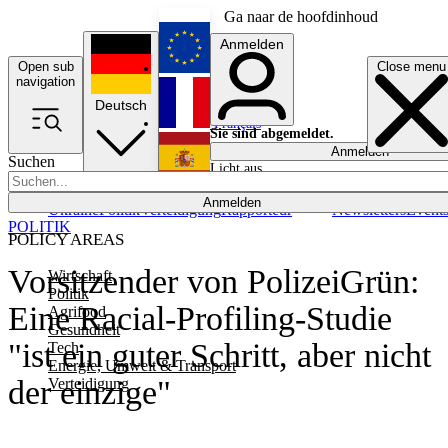
Ga naar de hoofdinhoud
Anmelden
Open sub
Close menu
English
navigation
Deutsch
Français
Sie sind abgemeldet.
Anmelden
Suchen
Licht aus
Español
Anmelden
Ukraine
Politik
Verteidigung
Rapporteur
Newsletters
Event
POLITIK
POLICY AREAS
Vorsitzender von PolizeiGrün:
Wirtschaft
Politik
Eine Racial-Profiling-Studie
Agrifood
Gesundheit
"ist ein guter Schritt, aber nicht
Tech
Energie, Umwelt & Transport
der einzige"
Verteidigung