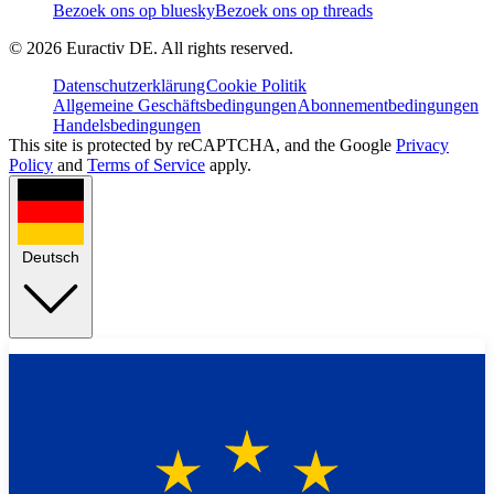
Bezoek ons op bluesky
Bezoek ons op threads
©
2026
Euractiv DE. All rights reserved.
Datenschutzerklärung
Cookie Politik
Allgemeine Geschäftsbedingungen
Abonnementbedingungen
Handelsbedingungen
This site is protected by reCAPTCHA, and the Google
Privacy
Policy
and
Terms of Service
apply.
Deutsch