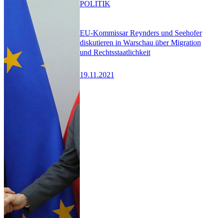
POLITIK
EU-Kommissar Reynders und Seehofer
diskutieren in Warschau über Migration
und Rechtsstaatlichkeit
19.11.2021