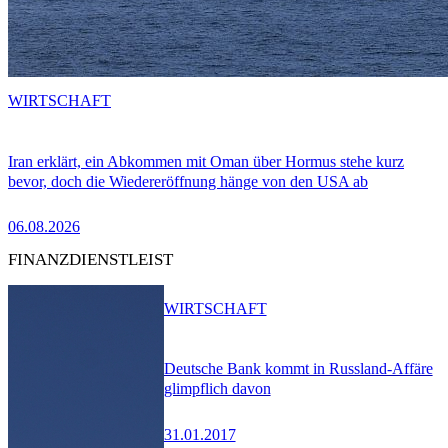
WIRTSCHAFT
Iran erklärt, ein Abkommen mit Oman über Hormus stehe kurz
bevor, doch die Wiedereröffnung hänge von den USA ab
06.08.2026
FINANZDIENSTLEIST
WIRTSCHAFT
Deutsche Bank kommt in Russland-Affäre
glimpflich davon
31.01.2017