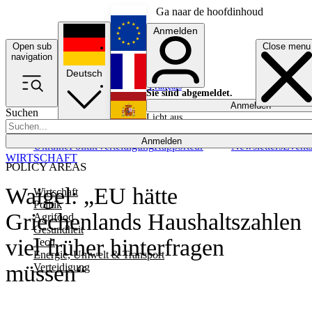
Ga naar de hoofdinhoud
Anmelden
Open sub
Close menu
English
navigation
Deutsch
Français
Sie sind abgemeldet.
Anmelden
Suchen
Licht aus
Español
Anmelden
Ukraine
Politik
Verteidigung
Rapporteur
Newsletters
Event
WIRTSCHAFT
POLICY AREAS
Waigel: „EU hätte
Wirtschaft
Politik
Griechenlands Haushaltszahlen
Agrifood
Gesundheit
viel früher hinterfragen
Tech
Energie, Umwelt & Transport
müssen“
Verteidigung