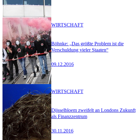
WIRTSCHAFT
Böhnke: „Das größte Problem ist die
Verschuldung vieler Staaten“
09.12.2016
WIRTSCHAFT
Dijsselbloem zweifelt an Londons Zukunft
als Finanzzentrum
30.11.2016