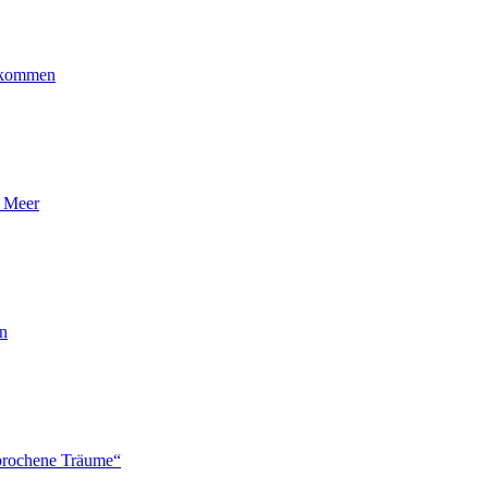
ankommen
n Meer
en
brochene Träume“