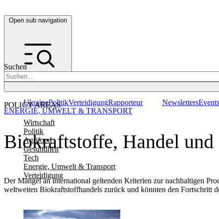
Open sub navigation
Suchen
Ukraine
Politik
Verteidigung
Rapporteur
Newsletters
Event
POLICY AREAS
ENERGIE, UMWELT & TRANSPORT
Wirtschaft
Politik
Biokraftstoffe, Handel und
Agrifood
Gesundheit
Tech
Energie, Umwelt & Transport
Verteidigung
Der Mangel an international geltenden Kriterien zur nachhaltigen P
weltweiten Biokraftstoffhandels zurück und könnten den Fortschritt 