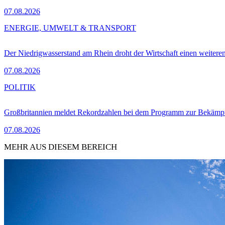
07.08.2026
ENERGIE, UMWELT & TRANSPORT
Der Niedrigwasserstand am Rhein droht der Wirtschaft einen weitere
07.08.2026
POLITIK
Großbritannien meldet Rekordzahlen bei dem Programm zur Bekämpf
07.08.2026
MEHR AUS DIESEM BEREICH