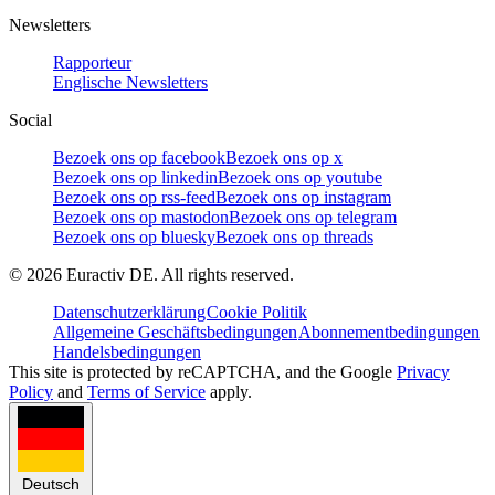
Newsletters
Rapporteur
Englische Newsletters
Social
Bezoek ons op facebook
Bezoek ons op x
Bezoek ons op linkedin
Bezoek ons op youtube
Bezoek ons op rss-feed
Bezoek ons op instagram
Bezoek ons op mastodon
Bezoek ons op telegram
Bezoek ons op bluesky
Bezoek ons op threads
©
2026
Euractiv DE. All rights reserved.
Datenschutzerklärung
Cookie Politik
Allgemeine Geschäftsbedingungen
Abonnementbedingungen
Handelsbedingungen
This site is protected by reCAPTCHA, and the Google
Privacy
Policy
and
Terms of Service
apply.
Deutsch