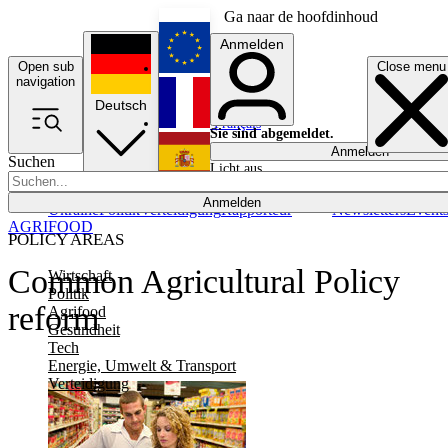
Ga naar de hoofdinhoud
Anmelden
Open sub
Close menu
English
navigation
Deutsch
Français
Sie sind abgemeldet.
Anmelden
Suchen
Licht aus
Español
Anmelden
Ukraine
Politik
Verteidigung
Rapporteur
Newsletters
Event
AGRIFOOD
POLICY AREAS
Common Agricultural Policy
Wirtschaft
Politik
reform
Agrifood
Gesundheit
Tech
Energie, Umwelt & Transport
Verteidigung