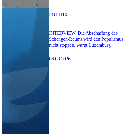
POLITIK
INTERVIEW: Die Abschaffung des
Schengen-Raums wird den Populismus
nicht stoppen, warnt Luxemburg
06.08.2026