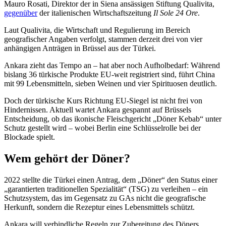
Mauro Rosati, Direktor der in Siena ansässigen Stiftung Qualivita,
gegenüber
der italienischen Wirtschaftszeitung
Il Sole 24 Ore
.
Laut Qualivita, die Wirtschaft und Regulierung im Bereich
geografischer Angaben verfolgt, stammen derzeit drei von vier
anhängigen Anträgen in Brüssel aus der Türkei.
Ankara zieht das Tempo an – hat aber noch Aufholbedarf: Während
bislang 36 türkische Produkte EU-weit registriert sind, führt China
mit 99 Lebensmitteln, sieben Weinen und vier Spirituosen deutlich.
Doch der türkische Kurs Richtung EU-Siegel ist nicht frei von
Hindernissen. Aktuell wartet Ankara gespannt auf Brüssels
Entscheidung, ob das ikonische Fleischgericht „Döner Kebab“ unter
Schutz gestellt wird – wobei Berlin eine Schlüsselrolle bei der
Blockade spielt.
Wem gehört der Döner?
2022 stellte die Türkei einen Antrag, dem „Döner“ den Status einer
„garantierten traditionellen Spezialität“ (TSG) zu verleihen – ein
Schutzsystem, das im Gegensatz zu GAs nicht die geografische
Herkunft, sondern die Rezeptur eines Lebensmittels schützt.
Ankara will verbindliche Regeln zur Zubereitung des Döners