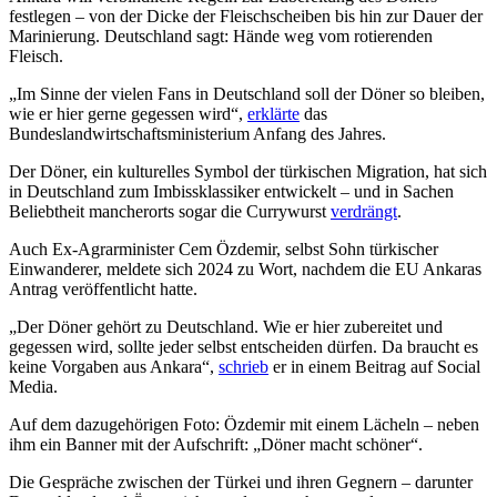
festlegen – von der Dicke der Fleischscheiben bis hin zur Dauer der
Marinierung. Deutschland sagt: Hände weg vom rotierenden
Fleisch.
„Im Sinne der vielen Fans in Deutschland soll der Döner so bleiben,
wie er hier gerne gegessen wird“,
erklärte
das
Bundeslandwirtschaftsministerium Anfang des Jahres.
Der Döner, ein kulturelles Symbol der türkischen Migration, hat sich
in Deutschland zum Imbissklassiker entwickelt – und in Sachen
Beliebtheit mancherorts sogar die Currywurst
verdrängt
.
Auch Ex-Agrarminister Cem Özdemir, selbst Sohn türkischer
Einwanderer, meldete sich 2024 zu Wort, nachdem die EU Ankaras
Antrag veröffentlicht hatte.
„Der Döner gehört zu Deutschland. Wie er hier zubereitet und
gegessen wird, sollte jeder selbst entscheiden dürfen. Da braucht es
keine Vorgaben aus Ankara“,
schrieb
er in einem Beitrag auf Social
Media.
Auf dem dazugehörigen Foto: Özdemir mit einem Lächeln – neben
ihm ein Banner mit der Aufschrift: „Döner macht schöner“.
Die Gespräche zwischen der Türkei und ihren Gegnern – darunter