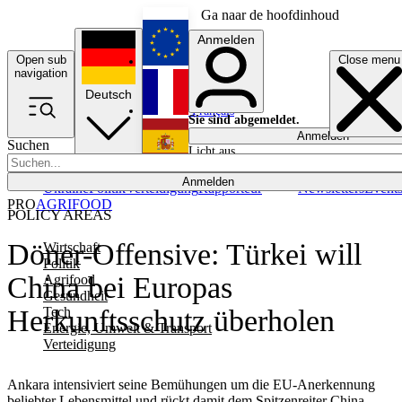
Ga naar de hoofdinhoud
Anmelden
Open sub
Close menu
English
navigation
Deutsch
Français
Sie sind abgemeldet.
Anmelden
Suchen
Licht aus
Español
Anmelden
Ukraine
Politik
Verteidigung
Rapporteur
Newsletters
Event
PRO
AGRIFOOD
POLICY AREAS
Döner-Offensive: Türkei will
Wirtschaft
Politik
China bei Europas
Agrifood
Gesundheit
Tech
Herkunftsschutz überholen
Energie, Umwelt & Transport
Verteidigung
Ankara intensiviert seine Bemühungen um die EU-Anerkennung
beliebter Lebensmittel und rückt damit dem Spitzenreiter China