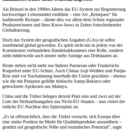
Als Brüssel in den 1990er-Jahren das EU-System zur Registrierung
hochwertiger Lebensmittel einführte – eine Art „Reisepass“ für
traditionelle Rezepte – diente dies vor allem dem Schutz regionaler
Produzent:innen und ihres Know-hows in Zeiten fortschreitender
Globalisierung.
Doch das System der geografischen Angaben (GAs) ist selbst
zunehmend global geworden. Es spielt nicht nur in jedem von der
Kommission verhandelten Handelsabkommen eine Rolle, sondern
zieht mittlerweile auch immer mehr Anträge aus Drittstaaten an.
Heute stehen nicht mehr nur Italiens Parmesan oder Frankreichs
Roquefort unter EU-Schutz. Auch Chinas Anji-Weißtee und Panjin-
Reis sind vor Nachahmung innerhalb der Union geschützt – ebenso
wie die mit Pistazien gefüllte türkische Antep-Baklava oder
getrocknete Aprikosen aus Malatya.
China und die Türkei belegen derzeit Platz eins und zwei auf der
Liste der Herkunftsangaben aus Nicht-EU-Staaten – nun visiert der
östliche EU-Nachbar den Spitzenplatz an.
„Es ist offensichtlich, dass die Türkei versucht, sich Europa über
eine starke Position im Markt für Qualitätsprodukte anzunähern –
gestützt auf geografische Nähe und touristisches Potenzial“, sagte