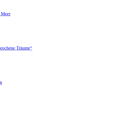
n Meer
brochene Träume“
en