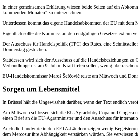
In einer gemeinsamen Erklärung wiesen beide Seiten auf ein Abkomm
kommenden Monaten” zu unterzeichnen.
Unterdessen kommt das eigene Handelsabkommen der EU mit dem Merc
Eigentlich sollte die Kommission den endgültigen Gesetzestext am ve
Der Ausschuss für Handelspolitik (TPC) des Rates, eine Schnittstell
Donnerstag gestrichen.
Stattdessen wird sich der Ausschuss auf die Handelsbeziehungen zu 
Verhandlungsfrist am 9. Juli in Kraft treten sollen, wenig überraschend
EU-Handelskommissar Maroš Šefčovič reiste am Mittwoch und Donner
Sorgen um Lebensmittel
In Brüssel hält die Ungewissheit darüber, wann der Text endlich veröf
Am Mittwoch schlossen sich die EU-Agrarlobby Copa und Cogeca mit
einen Brief an die EU-Agrarminister und den Ausschuss für internation
Auch die Landwirte in den EFTA-Ländern zeigen wenig Begeisterung
dem Mercosur ihre Abhängigkeit verstärken würden. Sie verwiesen da