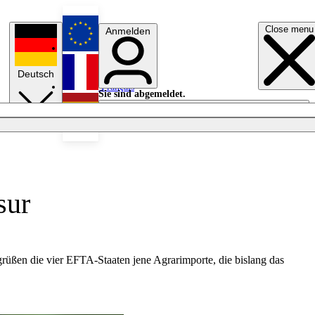
Close menu
Anmelden
English
Deutsch
Français
Sie sind abgemeldet.
Anmelden
Licht aus
Español
sur
üßen die vier EFTA-Staaten jene Agrarimporte, die bislang das