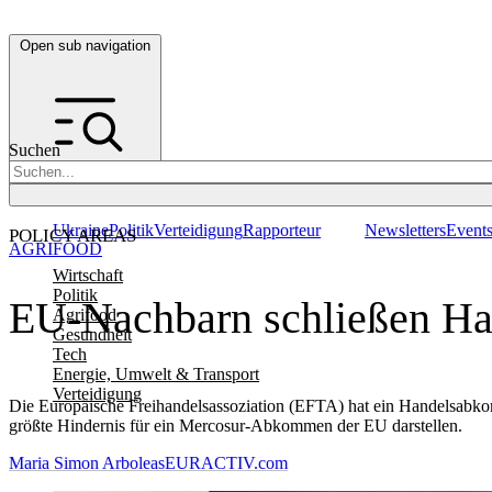
Open sub navigation
Suchen
Ukraine
Politik
Verteidigung
Rapporteur
Newsletters
Event
POLICY AREAS
AGRIFOOD
Wirtschaft
Politik
EU-Nachbarn schließen H
Agrifood
Gesundheit
Tech
Energie, Umwelt & Transport
Verteidigung
Die Europäische Freihandelsassoziation (EFTA) hat ein Handelsabko
größte Hindernis für ein Mercosur-Abkommen der EU darstellen.
Maria Simon Arboleas
EURACTIV.com