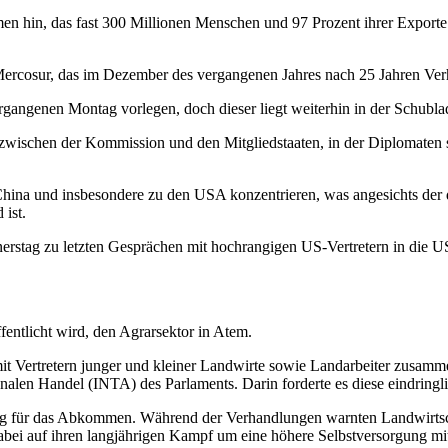
en hin, das fast 300 Millionen Menschen und 97 Prozent ihrer Export
osur, das im Dezember des vergangenen Jahres nach 25 Jahren Verha
rgangenen Montag vorlegen, doch dieser liegt weiterhin in der Schubla
e zwischen der Kommission und den Mitgliedstaaten, in der Diplomaten 
China und insbesondere zu den USA konzentrieren, was angesichts der
 ist.
stag zu letzten Gesprächen mit hochrangigen US-Vertretern in die 
fentlicht wird, den Agrarsektor in Atem.
 Vertretern junger und kleiner Landwirte sowie Landarbeiter zusamme
alen Handel (INTA) des Parlaments. Darin forderte es diese eindringlich
 für das Abkommen. Während der Verhandlungen warnten Landwirtscha
bei auf ihren langjährigen Kampf um eine höhere Selbstversorgung mi