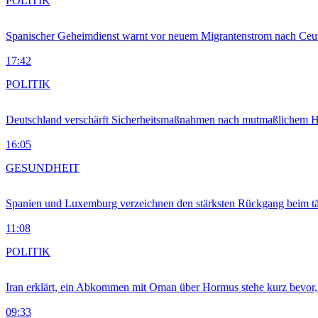
POLITIK
Spanischer Geheimdienst warnt vor neuem Migrantenstrom nach Ceu
17:42
POLITIK
Deutschland verschärft Sicherheitsmaßnahmen nach mutmaßlichem Hy
16:05
GESUNDHEIT
Spanien und Luxemburg verzeichnen den stärksten Rückgang beim t
11:08
POLITIK
Iran erklärt, ein Abkommen mit Oman über Hormus stehe kurz bevor
09:33