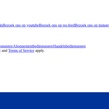
in
Bezoek ons op youtube
Bezoek ons op rss-feed
Bezoek ons op instag
ingungen
Abonnementbedingungen
Handelsbedingungen
y
and
Terms of Service
apply.