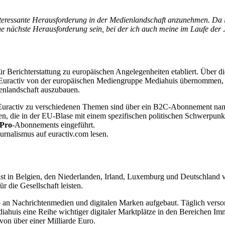
interessante Herausforderung in der Medienlandschaft anzunehmen. Da i
ne nächste Herausforderung sein, bei der ich auch meine im Laufe d
ür Berichterstattung zu europäischen Angelegenheiten etabliert. Über d
Euractiv von der europäischen Mediengruppe Mediahuis übernommen, mit
enlandschaft auszubauen.
n Euractiv zu verschiedenen Themen sind über ein B2C-Abonnement n
n, die in der EU-Blase mit einem spezifischen politischen Schwerpunk
 Pro
-Abonnements eingeführt.
rnalismus auf euractiv.com lesen.
t in Belgien, den Niederlanden, Irland, Luxemburg und Deutschland ve
 die Gesellschaft leisten.
o an Nachrichtenmedien und digitalen Marken aufgebaut. Täglich verso
diahuis eine Reihe wichtiger digitaler Marktplätze in den Bereichen Im
von über einer Milliarde Euro.