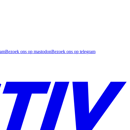
ram
Bezoek ons op mastodon
Bezoek ons op telegram