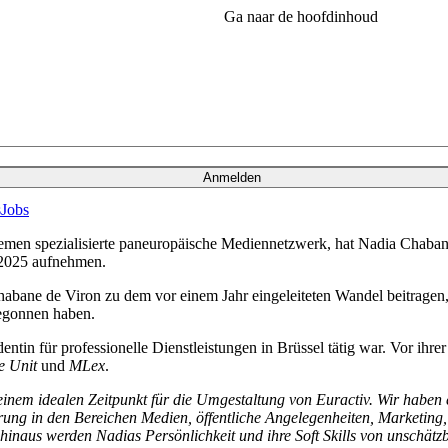
Ga naar de hoofdinhoud
Anmelden
s
Jobs
men spezialisierte paneuropäische Mediennetzwerk, hat Nadia Chabane d
r 2025 aufnehmen.
Chabane de Viron zu dem vor einem Jahr eingeleiteten Wandel beitrage
egonnen haben.
entin für professionelle Dienstleistungen in Brüssel tätig war. Vor ihrer
e Unit
und
MLex
.
inem idealen Zeitpunkt für die Umgestaltung von Euractiv. Wir haben
hrung in den Bereichen Medien, öffentliche Angelegenheiten, Marketing
inaus werden Nadias Persönlichkeit und ihre Soft Skills von unschätzb