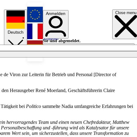
Close menu
Anmelden
English
Deutsch
Français
Sie sind abgemeldet.
Anmelden
Licht aus
Español
e Viron zur Leiterin für Betrieb und Personal [Director of
n, den Herausgeber René Moerland, Geschäftsführerin Claire
 Tätigkeit bei
Politico
sammelte Nadia umfangreiche Erfahrungen bei
 ein hervorragendes Team und einen neuen Chefredakteur, Matthew
, Personalbeschaffung und -führung wird als Katalysator für unsere
arem Wert sein, um sicherzustellen, dass unsere Transformation zu