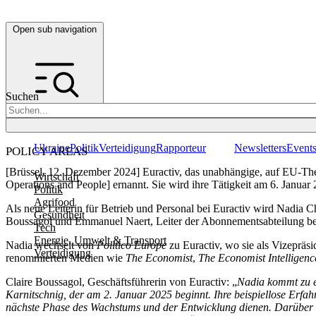
Open sub navigation
Suchen
Ukraine
Politik
Verteidigung
Rapporteur
Newsletters
Event
POLICY AREAS
[Brüssel, 12. Dezember 2024] Euractiv, das unabhängige, auf EU-The
Wirtschaft
Operations and People] ernannt. Sie wird ihre Tätigkeit am 6. Janua
Politik
Agrifood
Als neue Leiterin für Betrieb und Personal bei Euractiv wird Nadia 
Gesundheit
Boussagol und Emmanuel Naert, Leiter der Abonnementsabteilung b
Tech
Energie, Umwelt & Transport
Nadia wechselt von
Politico Europe
zu Euractiv, wo sie als Vizepräsid
Verteidigung
renommierten Medien wie
The Economist
,
The Economist Intelligenc
Claire Boussagol, Geschäftsführerin von Euractiv: „
Nadia kommt zu e
Karnitschnig, der am 2. Januar 2025 beginnt. Ihre beispiellose Erfa
nächste Phase des Wachstums und der Entwicklung dienen.
Darüber h