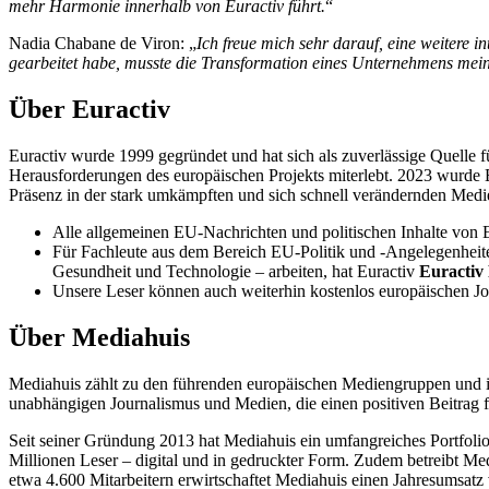
mehr Harmonie innerhalb von Euractiv führt.
“
Nadia Chabane de Viron: „
Ich freue mich sehr darauf, eine weitere 
gearbeitet habe, musste die Transformation eines Unternehmens mei
Über Euractiv
Euractiv wurde 1999 gegründet und hat sich als zuverlässige Quelle f
Herausforderungen des europäischen Projekts miterlebt. 2023 wurde 
Präsenz in der stark umkämpften und sich schnell verändernden Medi
Alle allgemeinen EU-Nachrichten und politischen Inhalte vo
Für Fachleute aus dem Bereich EU-Politik und -Angelegenheite
Gesundheit und Technologie – arbeiten, hat Euractiv
Euractiv
Unsere Leser können auch weiterhin kostenlos europäischen Jou
Über Mediahuis
Mediahuis zählt zu den führenden europäischen Mediengruppen und is
unabhängigen Journalismus und Medien, die einen positiven Beitrag für
Seit seiner Gründung 2013 hat Mediahuis ein umfangreiches Portfoli
Millionen Leser – digital und in gedruckter Form. Zudem betreibt Me
etwa 4.600 Mitarbeitern erwirtschaftet Mediahuis einen Jahresumsatz 