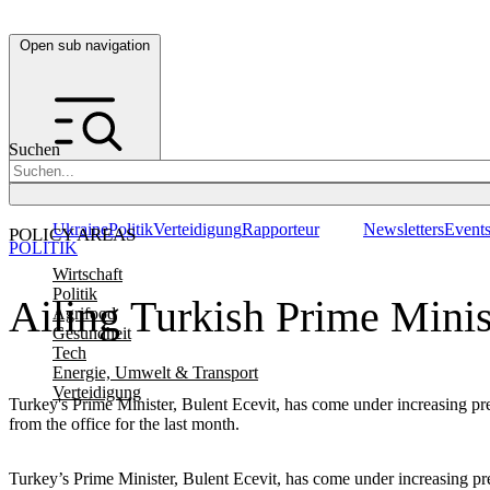
Open sub navigation
Suchen
Ukraine
Politik
Verteidigung
Rapporteur
Newsletters
Event
POLICY AREAS
POLITIK
Wirtschaft
Politik
Ailing Turkish Prime Minis
Agrifood
Gesundheit
Tech
Energie, Umwelt & Transport
Verteidigung
Turkey's Prime Minister, Bulent Ecevit, has come under increasing pre
from the office for the last month.
Turkey’s Prime Minister, Bulent Ecevit, has come under increasing pre