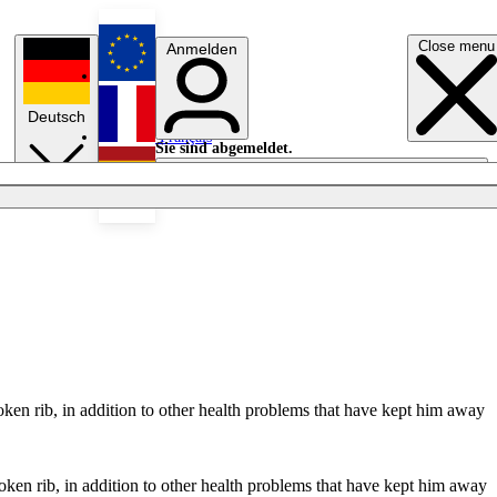
Close menu
Anmelden
English
Deutsch
Français
Sie sind abgemeldet.
Anmelden
Licht aus
Español
oken rib, in addition to other health problems that have kept him away
oken rib, in addition to other health problems that have kept him away