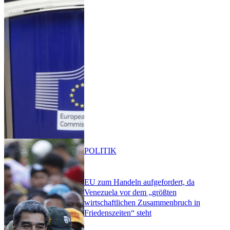
POLITIK
EU zum Handeln aufgefordert, da
Venezuela vor dem „größten
wirtschaftlichen Zusammenbruch in
Friedenszeiten“ steht