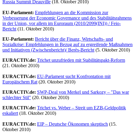
Russia Summit Deauville
(18. Oktober 2010)
EU-Parlament:
Empfehlungen an die Kommission zur
Verbesserung der Economic Governance und des Stabilitätsrahmens
in der Union, vor allem im Euroraum (2010/2099(INI)) / Feio-
Bericht
(11. Oktober 2010)
EU-Parlament:
Bericht über die Finanz, Wirtschafts- und
Sozialkrise: Empfehlungen in Bezug auf zu ergreifende Maßnahmen
und Initiativen (Zwischenbericht)/ Berès-Bericht
(5. Oktober 2010)
EURACTIV.de:
Trichet unzufrieden mit Stabilitätspakt-Reform
(21. Oktober 2010)
EURACTIV.de:
EU-Parlament sucht Konfrontation mit
Europäischem Rat
(20. Oktober 2010)
EURACTIV.de:
SWP-Deal von Merkel und Sarkozy – "Das war
schlechter Stil"
(20. Oktober 2010)
EURACTIV.de:
Trichet vs. Weber – Streit um EZB-Geldpolitik
eskaliert
(18. Oktober 2010)
EURACTIV.de:
EIP – Deutsche Ökonomen skeptisch
(15.
Oktober 2010)