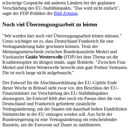
schwierige Gespräche mit anderen Ländern bei der geplanten
Verschärfung des EU-Stabilitätspakts. "Das wird nicht einfach",
sagte der FDP-Politiker der
Bild-Zeitung
.
Noch viel Überzeugungsarbeit zu leisten
"Wir werden hier noch viel Überzeugungsarbeit leisten müssen."
Umso wichtiger sei es, dass Deutschland Frankreich für eine
Vertragsänderung habe gewinnen können. Trotz der
Meinungsunterschiede zwischen Bundeskanzlerin Merkel und
Vizekanzler
Guido Westerwelle
(FDP) bei dem Thema sei die
Koalitionsspitze im übrigen intakt, sagte Brüderle. "Zwischen Frau
Merkel und Herrn Westerwelle herrscht eine gute Portion Vertrauen.
Die ist noch lange nicht aufgebraucht."
Der Entwurf für die Abschlusserklärung des EU-Gipfels Ende
dieser Woche in Brüssel sieht zwar vor, den Beschluss der EU-
Finanzminister zur Verschärfung des EU-Stabilitätspaktes
abzusegnen. Im Entwurf fehlt aber noch ein Passus über die von
Deutschland und Frankreich geforderte zusätzliche
Vertragsänderung, mit der Staaten mit dauerhaft hohen Etatdefiziten
Stimmrechte in der EU entzogen werden soll. Aus Sicht der
Bundesregierung ist eine Vertragsänderung ein entscheidender
Baustein, um die Eurozone auf Dauer zu stabilisieren.