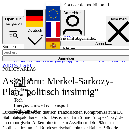
Ga naar de hoofdinhoud
Anmelden
Open sub
Close menu
English
navigation
Deutsch
Français
Sie sind abgemeldet.
Anmelden
Suchen
Licht aus
Español
Anmelden
Ukraine
Politik
Verteidigung
Rapporteur
Newsletters
Event
WIRTSCHAFT
POLICY AREAS
Asselborn: Merkel-Sarkozy-
Wirtschaft
Politik
Plan "politisch irrsinnig"
Agrifood
Gesundheit
Tech
Energie, Umwelt & Transport
Verteidigung
Luxemburg lehnt den deutsch-französischen Kompromiss zum EU-
Stabilitätspakt harsch ab. "Das ist nicht im Sinne Europas", sagt der
luxemburgische Außenminister Jean Asselborn. Die Pläne seien
"politisch irrsinnig". Bundeswirtschaftsminister Rainer Brüderle