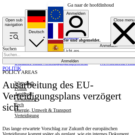
Ga naar de hoofdinhoud
Anmelden
Open sub
Close menu
English
navigation
Deutsch
Français
Sie sind abgemeldet.
Anmelden
Suchen
Licht aus
Español
Anmelden
Ukraine
Politik
Verteidigung
Rapporteur
Newsletters
Event
POLITIK
POLICY AREAS
Ausarbeitung des EU-
Wirtschaft
Politik
Verteidigungsplans verzögert
Agrifood
Gesundheit
sich
Tech
Energie, Umwelt & Transport
Verteidigung
Das lange erwartete Vorschlag zur Zukunft der europäischen
Verteidigung kommt später als geplant, wie ein internes Dokument