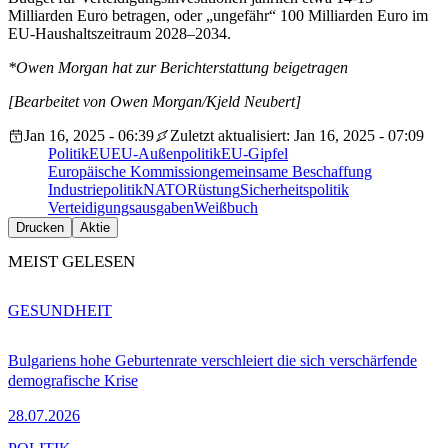
Milliarden Euro betragen, oder „ungefähr“ 100 Milliarden Euro im
EU-Haushaltszeitraum 2028–2034.
*Owen Morgan hat zur Berichterstattung beigetragen
[Bearbeitet von Owen Morgan/Kjeld Neubert]
Jan 16, 2025 - 06:39
Zuletzt aktualisiert: Jan 16, 2025 - 07:09
Politik
EU
EU-Außenpolitik
EU-Gipfel
Europäische Kommission
gemeinsame Beschaffung
Industriepolitik
NATO
Rüstung
Sicherheitspolitik
Verteidigungsausgaben
Weißbuch
Drucken
Aktie
MEIST GELESEN
GESUNDHEIT
Bulgariens hohe Geburtenrate verschleiert die sich verschärfende
demografische Krise
28.07.2026