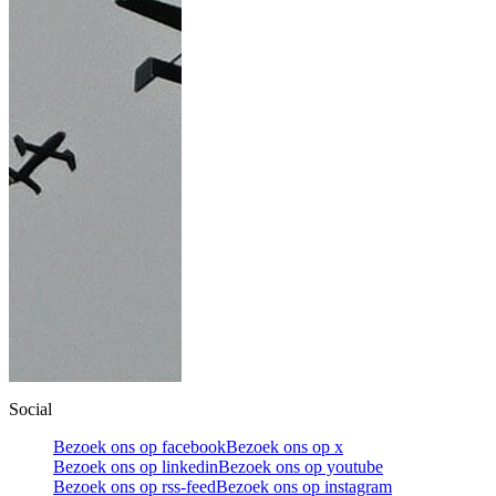
Social
Bezoek ons op facebook
Bezoek ons op x
Bezoek ons op linkedin
Bezoek ons op youtube
Bezoek ons op rss-feed
Bezoek ons op instagram