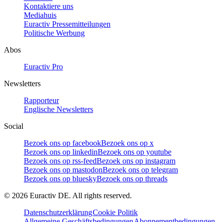
Kontaktiere uns
Mediahuis
Euractiv Pressemitteilungen
Politische Werbung
Abos
Euractiv Pro
Newsletters
Rapporteur
Englische Newsletters
Social
Bezoek ons op facebook
Bezoek ons op x
Bezoek ons op linkedin
Bezoek ons op youtube
Bezoek ons op rss-feed
Bezoek ons op instagram
Bezoek ons op mastodon
Bezoek ons op telegram
Bezoek ons op bluesky
Bezoek ons op threads
©
2026
Euractiv DE. All rights reserved.
Datenschutzerklärung
Cookie Politik
Allgemeine Geschäftsbedingungen
Abonnementbedingungen