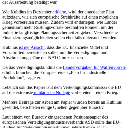
der Ausarbeitung beteiligt war.
Wie Kubilius im Dezember
erklärte
, wird der angedachte Plan
aufzeigen, wie sich europäische Streitkräfte auf einen möglichen
Krieg vorbereiten müssen. Zudem wird er darlegen, wie Länder
gemeinsam mehr Rüstungsvorräte beschaffen können, um der
Industrie langfristige Planungssicherheit zu geben. Verschiedene
Finanzierungsmöglichkeiten sollen ebenfalls untersucht werden.
Kubilius
ist der Ansicht
, dass die EU finanzielle Mittel und
Vorschriften bereitstellen sollte, um die Verteidigungs- und
Abschreckungspläne der NATO umzusetzen.
Da das Verteidigungsbündnis die
Ländervorgaben für Waffenvorr
äte
erhöht, brauchen die Europäer einen „Plan für industrielle
Produktion“, sagte er.
Letztlich soll das Papier laut dem Verteidigungskommissar die EU
auf die extremste
militärische Notlage
vorbereiten – einen Krieg.
Mehrere Beiträge zur Arbeit am Papier wurden bereits an Kubilius
gesendet, berichteten einige Quellen gegenüber Euractiv.
Laut einem von Euractiv eingesehenen Positionspapier des
europäischen Verteidigungsindustrieverbands ASD sollte das EU-
Budget für Verteidigungsinvestitionen jährlich etwa 14-15