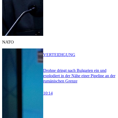
NATO
VERTEIDIGUNG
Drohne dringt nach Bulgarien ein und
explodiert in der Nähe einer Pipeline an der
rumänischen Grenze
10:14