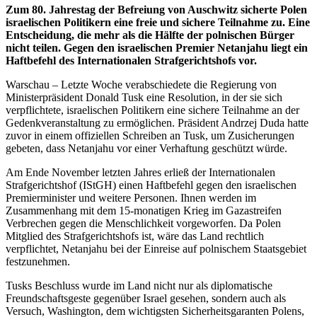
Zum 80. Jahrestag der Befreiung von Auschwitz sicherte Polen
israelischen Politikern eine freie und sichere Teilnahme zu. Eine
Entscheidung, die mehr als die Hälfte der polnischen Bürger
nicht teilen. Gegen den israelischen Premier Netanjahu liegt ein
Haftbefehl des Internationalen Strafgerichtshofs vor.
Warschau – Letzte Woche verabschiedete die Regierung von
Ministerpräsident Donald Tusk eine Resolution, in der sie sich
verpflichtete, israelischen Politikern eine sichere Teilnahme an der
Gedenkveranstaltung zu ermöglichen. Präsident Andrzej Duda hatte
zuvor in einem offiziellen Schreiben an Tusk, um Zusicherungen
gebeten, dass Netanjahu vor einer Verhaftung geschützt würde.
Am Ende November letzten Jahres erließ der Internationalen
Strafgerichtshof (IStGH) einen Haftbefehl gegen den israelischen
Premierminister und weitere Personen. Ihnen werden im
Zusammenhang mit dem 15-monatigen Krieg im Gazastreifen
Verbrechen gegen die Menschlichkeit vorgeworfen. Da Polen
Mitglied des Strafgerichtshofs ist, wäre das Land rechtlich
verpflichtet, Netanjahu bei der Einreise auf polnischem Staatsgebiet
festzunehmen.
Tusks Beschluss wurde im Land nicht nur als diplomatische
Freundschaftsgeste gegenüber Israel gesehen, sondern auch als
Versuch, Washington, dem wichtigsten Sicherheitsgaranten Polens,