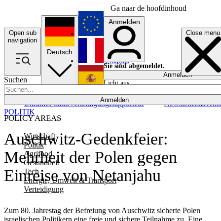
Ga naar de hoofdinhoud
Anmelden
Open sub
Close menu
English
navigation
Deutsch
Français
Sie sind abgemeldet.
Anmelden
Suchen
Licht aus
Español
Anmelden
Ukraine
Politik
Verteidigung
Rapporteur
Newsletters
Event
POLITIK
POLICY AREAS
Auschwitz-Gedenkfeier:
Wirtschaft
Politik
Mehrheit der Polen gegen
Agrifood
Gesundheit
Einreise von Netanjahu
Tech
Energie, Umwelt & Transport
Verteidigung
Zum 80. Jahrestag der Befreiung von Auschwitz sicherte Polen
israelischen Politikern eine freie und sichere Teilnahme zu. Eine