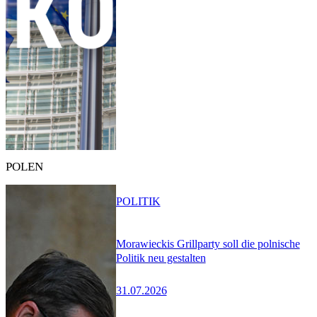
POLEN
POLITIK
Morawieckis Grillparty soll die polnische
Politik neu gestalten
31.07.2026