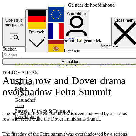
Ga naar de hoofdinhoud
Anmelden
Open sub
Close menu
English
navigation
Deutsch
Français
Sie sind abgemeldet.
Anmelden
Suchen
Licht aus
Español
Anmelden
Ukraine
Politik
Verteidigung
Rapporteur
Newsletters
Event
POLICY AREAS
Austria row and Dover drama
Wirtschaft
overshadow Feira Summit
Politik
Agrifood
Gesundheit
Tech
Energie, Umwelt & Transport
The first day of the Feira summit was overshadowed by a serious
Verteidigung
row with Austria and the Dover immigrants drama..
The first day of the Feira summit was overshadowed by a serious