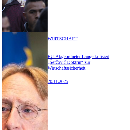
WIRTSCHAFT
EU-Abgeordneter Lange kritisiert
„Šefčovič-Doktrin“ zur
Wirtschaftssicherheit
20.11.2025