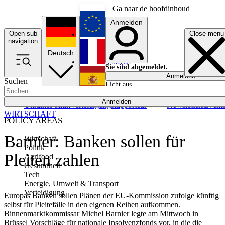
Ga naar de hoofdinhoud
Anmelden
Open sub
Close menu
English
navigation
Deutsch
Français
Sie sind abgemeldet.
Anmelden
Suchen
Licht aus
Español
Anmelden
Ukraine
Politik
Verteidigung
Rapporteur
Newsletters
Event
WIRTSCHAFT
POLICY AREAS
Barnier: Banken sollen für
Wirtschaft
Politik
Pleiten zahlen
Agrifood
Gesundheit
Tech
Energie, Umwelt & Transport
Verteidigung
Europas Banken sollen Plänen der EU-Kommission zufolge künftig
selbst für Pleitefälle in den eigenen Reihen aufkommen.
Binnenmarktkommissar Michel Barnier legte am Mittwoch in
Brüssel Vorschläge für nationale Insolvenzfonds vor, in die die