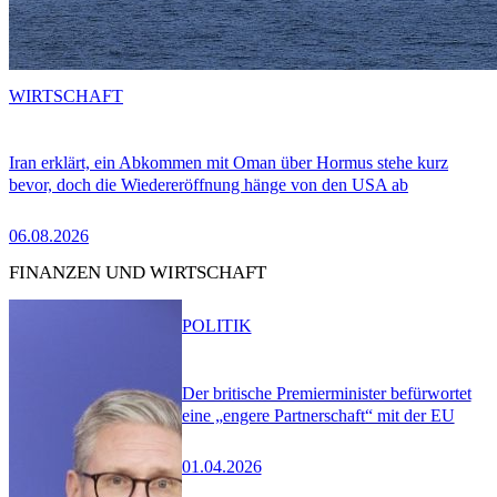
WIRTSCHAFT
Iran erklärt, ein Abkommen mit Oman über Hormus stehe kurz
bevor, doch die Wiedereröffnung hänge von den USA ab
06.08.2026
FINANZEN UND WIRTSCHAFT
POLITIK
Der britische Premierminister befürwortet
eine „engere Partnerschaft“ mit der EU
01.04.2026