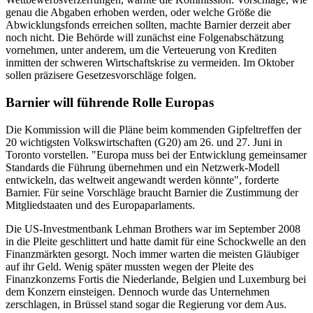
genau die Abgaben erhoben werden, oder welche Größe die
Abwicklungsfonds erreichen sollten, machte Barnier derzeit aber
noch nicht. Die Behörde will zunächst eine Folgenabschätzung
vornehmen, unter anderem, um die Verteuerung von Krediten
inmitten der schweren Wirtschaftskrise zu vermeiden. Im Oktober
sollen präzisere Gesetzesvorschläge folgen.
Barnier will führende Rolle Europas
Die Kommission will die Pläne beim kommenden Gipfeltreffen der
20 wichtigsten Volkswirtschaften (G20) am 26. und 27. Juni in
Toronto vorstellen. "Europa muss bei der Entwicklung gemeinsamer
Standards die Führung übernehmen und ein Netzwerk-Modell
entwickeln, das weltweit angewandt werden könnte", forderte
Barnier. Für seine Vorschläge braucht Barnier die Zustimmung der
Mitgliedstaaten und des Europaparlaments.
Die US-Investmentbank Lehman Brothers war im September 2008
in die Pleite geschlittert und hatte damit für eine Schockwelle an den
Finanzmärkten gesorgt. Noch immer warten die meisten Gläubiger
auf ihr Geld. Wenig später mussten wegen der Pleite des
Finanzkonzerns Fortis die Niederlande, Belgien und Luxemburg bei
dem Konzern einsteigen. Dennoch wurde das Unternehmen
zerschlagen, in Brüssel stand sogar die Regierung vor dem Aus.