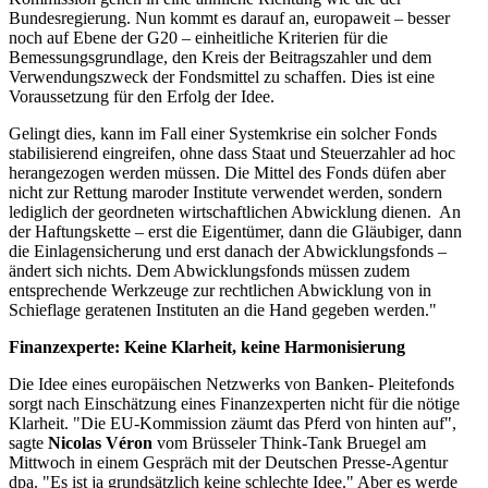
Bundesregierung. Nun kommt es darauf an, europaweit – besser
noch auf Ebene der G20 – einheitliche Kriterien für die
Bemessungsgrundlage, den Kreis der Beitragszahler und dem
Verwendungszweck der Fondsmittel zu schaffen. Dies ist eine
Voraussetzung für den Erfolg der Idee.
Gelingt dies, kann im Fall einer Systemkrise ein solcher Fonds
stabilisierend eingreifen, ohne dass Staat und Steuerzahler ad hoc
herangezogen werden müssen. Die Mittel des Fonds düfen aber
nicht zur Rettung maroder Institute verwendet werden, sondern
lediglich der geordneten wirtschaftlichen Abwicklung dienen. An
der Haftungskette – erst die Eigentümer, dann die Gläubiger, dann
die Einlagensicherung und erst danach der Abwicklungsfonds –
ändert sich nichts. Dem Abwicklungsfonds müssen zudem
entsprechende Werkzeuge zur rechtlichen Abwicklung von in
Schieflage geratenen Instituten an die Hand gegeben werden."
Finanzexperte: Keine Klarheit, keine Harmonisierung
Die Idee eines europäischen Netzwerks von Banken- Pleitefonds
sorgt nach Einschätzung eines Finanzexperten nicht für die nötige
Klarheit. "Die EU-Kommission zäumt das Pferd von hinten auf",
sagte
Nicolas Véron
vom Brüsseler Think-Tank Bruegel am
Mittwoch in einem Gespräch mit der Deutschen Presse-Agentur
dpa. "Es ist ja grundsätzlich keine schlechte Idee." Aber es werde