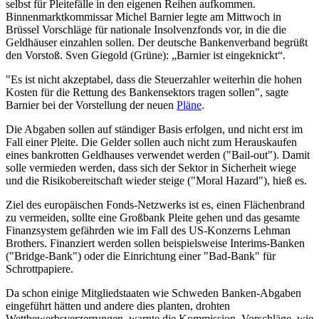
selbst für Pleitefälle in den eigenen Reihen aufkommen.
Binnenmarktkommissar Michel Barnier legte am Mittwoch in
Brüssel Vorschläge für nationale Insolvenzfonds vor, in die die
Geldhäuser einzahlen sollen. Der deutsche Bankenverband begrüßt
den Vorstoß. Sven Giegold (Grüne): „Barnier ist eingeknickt“.
"Es ist nicht akzeptabel, dass die Steuerzahler weiterhin die hohen
Kosten für die Rettung des Bankensektors tragen sollen", sagte
Barnier bei der Vorstellung der neuen
Pläne
.
Die Abgaben sollen auf ständiger Basis erfolgen, und nicht erst im
Fall einer Pleite. Die Gelder sollen auch nicht zum Herauskaufen
eines bankrotten Geldhauses verwendet werden ("Bail-out"). Damit
solle vermieden werden, dass sich der Sektor in Sicherheit wiege
und die Risikobereitschaft wieder steige ("Moral Hazard"), hieß es.
Ziel des europäischen Fonds-Netzwerks ist es, einen Flächenbrand
zu vermeiden, sollte eine Großbank Pleite gehen und das gesamte
Finanzsystem gefährden wie im Fall des US-Konzerns Lehman
Brothers. Finanziert werden sollen beispielsweise Interims-Banken
("Bridge-Bank") oder die Einrichtung einer "Bad-Bank" für
Schrottpapiere.
Da schon einige Mitgliedstaaten wie Schweden Banken-Abgaben
eingeführt hätten und andere dies planten, drohten
Wettbewerbsverzerrungen, warnte die Kommission. Vorschläge, wie