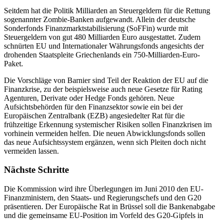
Seitdem hat die Politik Milliarden an Steuergeldern für die Rettung
sogenannter Zombie-Banken aufgewandt. Allein der deutsche
Sonderfonds Finanzmarktstabilisierung (SoFFin) wurde mit
Steuergeldern von gut 480 Milliarden Euro ausgestattet. Zudem
schnürten EU und Internationaler Währungsfonds angesichts der
drohenden Staatspleite Griechenlands ein 750-Milliarden-Euro-
Paket.
Die Vorschläge von Barnier sind Teil der Reaktion der EU auf die
Finanzkrise, zu der beispielsweise auch neue Gesetze für Rating
Agenturen, Derivate oder Hedge Fonds gehören. Neue
Aufsichtsbehörden für den Finanzsektor sowie ein bei der
Europäischen Zentralbank (EZB) angesiedelter Rat für die
frühzeitige Erkennung systemischer Risiken sollen Finanzkrisen im
vorhinein vermeiden helfen. Die neuen Abwicklungsfonds sollen
das neue Aufsichtssystem ergänzen, wenn sich Pleiten doch nicht
vermeiden lassen.
Nächste Schritte
Die Kommission wird ihre Überlegungen im Juni 2010 den EU-
Finanzministern, den Staats- und Regierungschefs und den G20
präsentieren. Der Europäische Rat in Brüssel soll die Bankenabgabe
und die gemeinsame EU-Position im Vorfeld des G20-Gipfels in