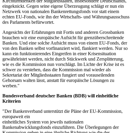
Kirchturmdenken der Mitgliedstaaten, insbesondere Deutschlands,
eingeknickt. Gegen seine eigene Überzeugung schlägt er nun ein
Netzwerk von nationalen Bankenrettungsfonds vor statt einem
echten EU-Fonds, wie ihn der Wirtschafts- und Währungsausschuss
des Parlaments befürwortet.
Angesichts der Erfahrungen mit Fortis und anderen Grossbanken
brauchen wir eine europäische Aufsicht für grenzüberschreitende
Banken. Und eine solche Aufsicht muss von einem EU-Fonds, der
von den Banken selbst vorfinanziert wird, flankiert werden. Nur so
kann ein funktionierendes Eingreifen in einer Krisensituation
gewährleistet werden, nicht durch Stückwerk und Zersplitterung,
wie es die Kommission nun vorschlägt. Im Lichte der Krise ist es
schwer zu verstehen, dass die Kommission mal wieder als
Sekretariat der Mitgliedsstaaten fungiert und vorauseilenden
Gehorsam walten lässt, anstatt für europäische Lösungen zu
werben."
Bundesverband deutscher Banken (BDB) will einheitliche
Kriterien
"Der Bankenverband unterstützt die Pläne der EU-Kommission,
europaweit ein
einheitliches System von jeweils nationalen
Bankenabwicklungsfonds einzuführen. Die Überlegungen der
Kommission gehen in eine ähnliche Richtung wie die der