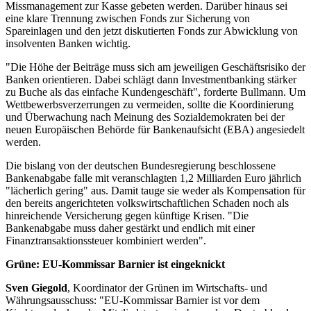
Missmanagement zur Kasse gebeten werden. Darüber hinaus sei
eine klare Trennung zwischen Fonds zur Sicherung von
Spareinlagen und den jetzt diskutierten Fonds zur Abwicklung von
insolventen Banken wichtig.
"Die Höhe der Beiträge muss sich am jeweiligen Geschäftsrisiko der
Banken orientieren. Dabei schlägt dann Investmentbanking stärker
zu Buche als das einfache Kundengeschäft", forderte Bullmann. Um
Wettbewerbsverzerrungen zu vermeiden, sollte die Koordinierung
und Überwachung nach Meinung des Sozialdemokraten bei der
neuen Europäischen Behörde für Bankenaufsicht (EBA) angesiedelt
werden.
Die bislang von der deutschen Bundesregierung beschlossene
Bankenabgabe falle mit veranschlagten 1,2 Milliarden Euro jährlich
"lächerlich gering" aus. Damit tauge sie weder als Kompensation für
den bereits angerichteten volkswirtschaftlichen Schaden noch als
hinreichende Versicherung gegen künftige Krisen. "Die
Bankenabgabe muss daher gestärkt und endlich mit einer
Finanztransaktionssteuer kombiniert werden".
Grüne: EU-Kommissar Barnier ist eingeknickt
Sven Giegold
, Koordinator der Grünen im Wirtschafts- und
Währungsausschuss: "EU-Kommissar Barnier ist vor dem