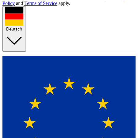
Policy
and
Terms of Service
apply.
Deutsch