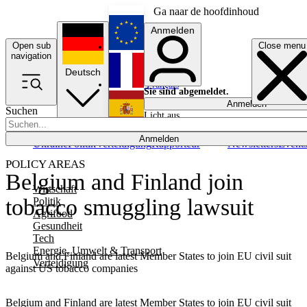
Ga naar de hoofdinhoud
Anmelden
Open sub
Close menu
English
navigation
Deutsch
Français
Sie sind abgemeldet.
Anmelden
Suchen
Licht aus
Español
Anmelden
Ukraine
Politik
Verteidigung
Rapporteur
Newsletters
Event
POLICY AREAS
Belgium and Finland join
Wirtschaft
tobacco smuggling lawsuit
Politik
Agrifood
Gesundheit
Tech
Energie, Umwelt & Transport
Belgium and Finland are latest Member States to join EU civil suit
Verteidigung
against US tobacco companies
Belgium and Finland are latest Member States to join EU civil suit