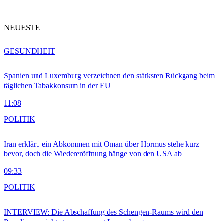
NEUESTE
GESUNDHEIT
Spanien und Luxemburg verzeichnen den stärksten Rückgang beim
täglichen Tabakkonsum in der EU
11:08
POLITIK
Iran erklärt, ein Abkommen mit Oman über Hormus stehe kurz
bevor, doch die Wiedereröffnung hänge von den USA ab
09:33
POLITIK
INTERVIEW: Die Abschaffung des Schengen-Raums wird den