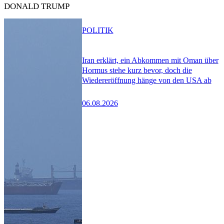
DONALD TRUMP
POLITIK
Iran erklärt, ein Abkommen mit Oman über
Hormus stehe kurz bevor, doch die
Wiedereröffnung hänge von den USA ab
06.08.2026