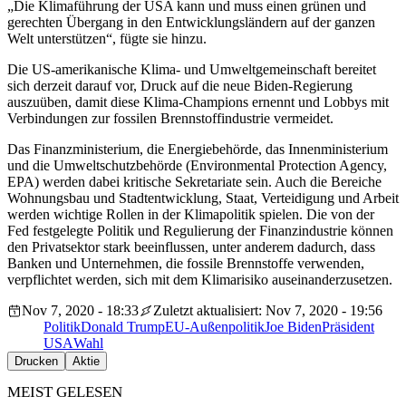
„Die Klimaführung der USA kann und muss einen grünen und
gerechten Übergang in den Entwicklungsländern auf der ganzen
Welt unterstützen“, fügte sie hinzu.
Die US-amerikanische Klima- und Umweltgemeinschaft bereitet
sich derzeit darauf vor, Druck auf die neue Biden-Regierung
auszuüben, damit diese Klima-Champions ernennt und Lobbys mit
Verbindungen zur fossilen Brennstoffindustrie vermeidet.
Das Finanzministerium, die Energiebehörde, das Innenministerium
und die Umweltschutzbehörde (Environmental Protection Agency,
EPA) werden dabei kritische Sekretariate sein. Auch die Bereiche
Wohnungsbau und Stadtentwicklung, Staat, Verteidigung und Arbeit
werden wichtige Rollen in der Klimapolitik spielen. Die von der
Fed festgelegte Politik und Regulierung der Finanzindustrie können
den Privatsektor stark beeinflussen, unter anderem dadurch, dass
Banken und Unternehmen, die fossile Brennstoffe verwenden,
verpflichtet werden, sich mit dem Klimarisiko auseinanderzusetzen.
Nov 7, 2020 - 18:33
Zuletzt aktualisiert: Nov 7, 2020 - 19:56
Politik
Donald Trump
EU-Außenpolitik
Joe Biden
Präsident
USA
Wahl
Drucken
Aktie
MEIST GELESEN