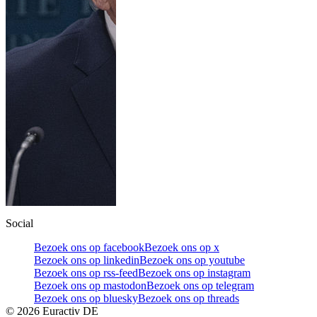
Social
Bezoek ons op facebook
Bezoek ons op x
Bezoek ons op linkedin
Bezoek ons op youtube
Bezoek ons op rss-feed
Bezoek ons op instagram
Bezoek ons op mastodon
Bezoek ons op telegram
Bezoek ons op bluesky
Bezoek ons op threads
©
2026
Euractiv DE