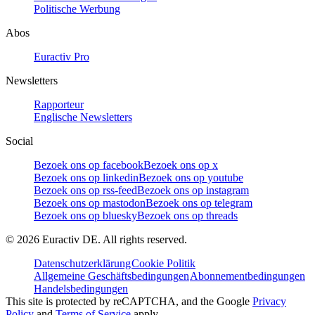
Politische Werbung
Abos
Euractiv Pro
Newsletters
Rapporteur
Englische Newsletters
Social
Bezoek ons op facebook
Bezoek ons op x
Bezoek ons op linkedin
Bezoek ons op youtube
Bezoek ons op rss-feed
Bezoek ons op instagram
Bezoek ons op mastodon
Bezoek ons op telegram
Bezoek ons op bluesky
Bezoek ons op threads
©
2026
Euractiv DE. All rights reserved.
Datenschutzerklärung
Cookie Politik
Allgemeine Geschäftsbedingungen
Abonnementbedingungen
Handelsbedingungen
This site is protected by reCAPTCHA, and the Google
Privacy
Policy
and
Terms of Service
apply.