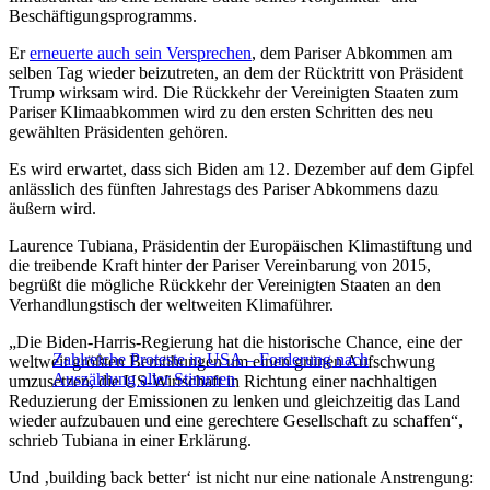
Beschäftigungsprogramms.
Er
erneuerte auch sein Versprechen
, dem Pariser Abkommen am
selben Tag wieder beizutreten, an dem der Rücktritt von Präsident
Trump wirksam wird. Die Rückkehr der Vereinigten Staaten zum
Pariser Klimaabkommen wird zu den ersten Schritten des neu
gewählten Präsidenten gehören.
Es wird erwartet, dass sich Biden am 12. Dezember auf dem Gipfel
anlässlich des fünften Jahrestags des Pariser Abkommens dazu
äußern wird.
Laurence Tubiana, Präsidentin der Europäischen Klimastiftung und
die treibende Kraft hinter der Pariser Vereinbarung von 2015,
begrüßt die mögliche Rückkehr der Vereinigten Staaten an den
Verhandlungstisch der weltweiten Klimaführer.
„Die Biden-Harris-Regierung hat die historische Chance, eine der
Zahlreiche Proteste in USA – Forderung nach
weltweit größten Bemühungen um einen grünen Aufschwung
Auszählung aller Stimmen
umzusetzen, die US-Wirtschaft in Richtung einer nachhaltigen
Reduzierung der Emissionen zu lenken und gleichzeitig das Land
wieder aufzubauen und eine gerechtere Gesellschaft zu schaffen“,
schrieb Tubiana in einer Erklärung.
Und ‚building back better‘ ist nicht nur eine nationale Anstrengung: