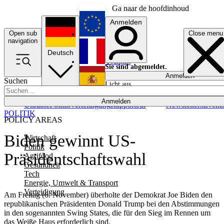
Ga naar de hoofdinhoud
Anmelden
Open sub
Close menu
English
navigation
Deutsch
Français
Sie sind abgemeldet.
Anmelden
Suchen
Licht aus
Español
Anmelden
Ukraine
Politik
Verteidigung
Rapporteur
Newsletters
Event
POLITIK
POLICY AREAS
Biden gewinnt US-
Wirtschaft
Politik
Präsidentschaftswahl
Agrifood
Gesundheit
Tech
Energie, Umwelt & Transport
Verteidigung
Am Freitag (6. November) überholte der Demokrat Joe Biden den
republikanischen Präsidenten Donald Trump bei den Abstimmungen
in den sogenannten Swing States, die für den Sieg im Rennen um
das Weiße Haus erforderlich sind.