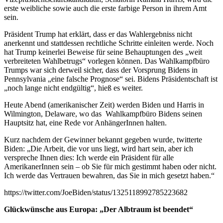
erste weibliche sowie auch die erste farbige Person in ihrem Amt
sein.
Präsident Trump hat erklärt, dass er das Wahlergebniss nicht
anerkennt und stattdessen rechtliche Schritte einleiten werde. Noch
hat Trump keinerlei Beweise für seine Behauptungen des „weit
verbreiteten Wahlbetrugs“ vorlegen können. Das Wahlkampfbüro
Trumps war sich derweil sicher, dass der Vorsprung Bidens in
Pennsylvania „eine falsche Prognose“ sei. Bidens Präsidentschaft ist
„noch lange nicht endgültig“, hieß es weiter.
Heute Abend (amerikanischer Zeit) werden Biden und Harris in
Wilmington, Delaware, wo das Wahlkampfbüro Bidens seinen
Hauptsitz hat, eine Rede vor AnhängerInnen halten.
Kurz nachdem der Gewinner bekannt gegeben wurde, twitterte
Biden: „Die Arbeit, die vor uns liegt, wird hart sein, aber ich
verspreche Ihnen dies: Ich werde ein Präsident für alle
AmerikanerInnen sein – ob Sie für mich gestimmt haben oder nicht.
Ich werde das Vertrauen bewahren, das Sie in mich gesetzt haben.“
https://twitter.com/JoeBiden/status/1325118992785223682
Glückwünsche aus Europa: „Der Albtraum ist beendet“