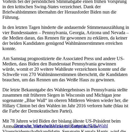
Vorteils bei der persönlichen Stimmabgabe einen frühen Vorsprung
in den kritischen Swing-States verzeichnet. Dank der
Briefwahlstimmen übernahm der Herausforder Biden nun die
Führung.
In den letzten Tagen hinderte die andauernde Stimmenauszählung in
vier Bundesstaaten – Pennsylvania, Georgia, Arizona und Nevada –
die Medien daran, das Rennen für gewonnen zu erklären, da keiner
der beiden Kandidaten genügend Wahlmännerstimmen erreichen
konnte.
Am Samstag prognostizierte die Associated Press und andere US-
Medien, dass Biden den Bundesstaat Pennsylvania gewinnen
würde, womit er 20 weitere Wahlleute verzeichnen konnte und die
Schwelle von 270 Wahlmännerstimmen überschritt, die Kandidaten
brauchen, um das Rennen um das Weiße Haus zu gewinnen.
Die letzte Bekanntgabe des Wahlergebnisses in Pennsylvania stellte
zusammen mit früheren Siegen in Wisconsin und Michigan jene
sogenannte „Blue Wall“ im oberen Mittleren Westen wieder her, die
Hillary Clinton bei den Wahlen im Jahr 2016 verloren hatte (blau ist
die Farbe der Demokratischen Partei).
Mit 78 Jahren wird Biden der bislang älteste US-Präsident beim
Deutsche Wirtschaft blickt mit Sorge auf US-Wahl
Amtsantritt sein, und erst der zweite Katholik. Seine
Vizepräsidentschaftskandidatin, Senatorin Kamala Harris, wird die