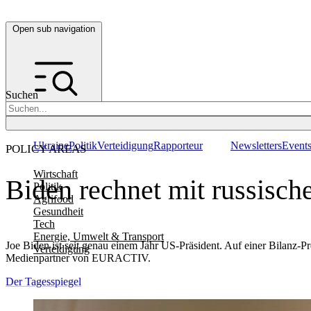
Open sub navigation
Suchen
Ukraine
Politik
Verteidigung
Rapporteur
Newsletters
Event
POLICY AREAS
Wirtschaft
Biden rechnet mit russisch
Politik
Agrifood
Gesundheit
Tech
Energie, Umwelt & Transport
Joe Biden ist seit genau einem Jahr US-Präsident. Auf einer Bilanz-Pr
Verteidigung
Medienpartner von EURACTIV.
Der Tagesspiegel