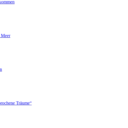
ankommen
n Meer
en
brochene Träume“