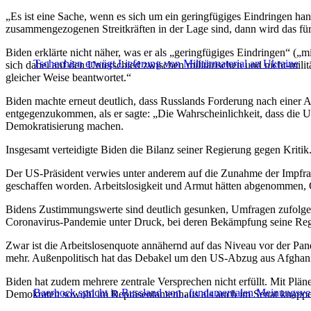
„Es ist eine Sache, wenn es sich um ein geringfügiges Eindringen han
zusammengezogenen Streitkräften in der Lage sind, dann wird das fü
Biden erklärte nicht näher, was er als „geringfügiges Eindringen“ („m
Tschechien erwägt Lieferung von Militärmaterial an Ukraine
sich dabei auf den Unterschied zwischen militärischen und nicht-mi
gleicher Weise beantwortet.“
Biden machte erneut deutlich, dass Russlands Forderung nach einer 
entgegenzukommen, als er sagte: „Die Wahrscheinlichkeit, dass die Ukr
Demokratisierung machen.
Insgesamt verteidigte Biden die Bilanz seiner Regierung gegen Kriti
Der US-Präsident verwies unter anderem auf die Zunahme der Impfrate 
geschaffen worden. Arbeitslosigkeit und Armut hätten abgenommen, G
Bidens Zustimmungswerte sind deutlich gesunken, Umfragen zufolge s
Coronavirus-Pandemie unter Druck, bei deren Bekämpfung seine Regi
Zwar ist die Arbeitslosenquote annähernd auf das Niveau vor der Pande
mehr. Außenpolitisch hat das Debakel um den US-Abzug aus Afghani
Biden hat zudem mehrere zentrale Versprechen nicht erfüllt. Mit Plän
Baerbock spricht in Russland von „fundamentalen Meinungsve
Demokraten sowohl im Repräsentantenhaus als auch im Senat knapp