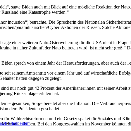
delt“, sagte Biden auch mit Blick auf eine mögliche Reaktion der Nato.
r Russland eine Katastrophe werden.“
inor incursion“) betrachte. Die Sprecherin des Nationalen Sicherheitsr
litärischen/paramilitärischen/Cyber-Aktionen der Russen. Solche Akti
Absage einer weiteren Nato-Osterweiterung für die USA nicht in Frage
aine in naher Zukunft der Nato beitreten wird, ist nicht sehr groß.“ D
k. Biden sprach von einem Jahr der Herausforderungen, aber auch der „e
seit seinem Amtsantritt vor einem Jahr und auf wirtschaftliche Erfolge
ehälter hätten dagegen zugelegt.
ind nur noch gut 42 Prozent der Amerikaner:innen mit seiner Arbeit z
erung Rückschläge erlitten hat.
mie gesunken, Sorge bereitet aber die Inflation: Die Verbraucherpreise 
stan dem Präsidenten geschadet.
en für Wahlrechtsreformen und ein Gesetzespaket für Soziales und Klim
rschiedenheiten“
e Mehrheiten haben. Bei den Kongresswahlen im November könnten di