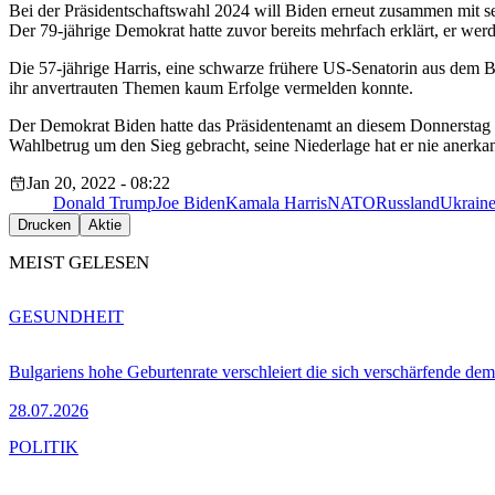
Bei der Präsidentschaftswahl 2024 will Biden erneut zusammen mit sein
Der 79-jährige Demokrat hatte zuvor bereits mehrfach erklärt, er wer
Die 57-jährige Harris, eine schwarze frühere US-Senatorin aus dem Bun
ihr anvertrauten Themen kaum Erfolge vermelden konnte.
Der Demokrat Biden hatte das Präsidentenamt an diesem Donnerstag
Wahlbetrug um den Sieg gebracht, seine Niederlage hat er nie anerka
Jan 20, 2022 - 08:22
Donald Trump
Joe Biden
Kamala Harris
NATO
Russland
Ukrain
Drucken
Aktie
MEIST GELESEN
GESUNDHEIT
Bulgariens hohe Geburtenrate verschleiert die sich verschärfende dem
28.07.2026
POLITIK