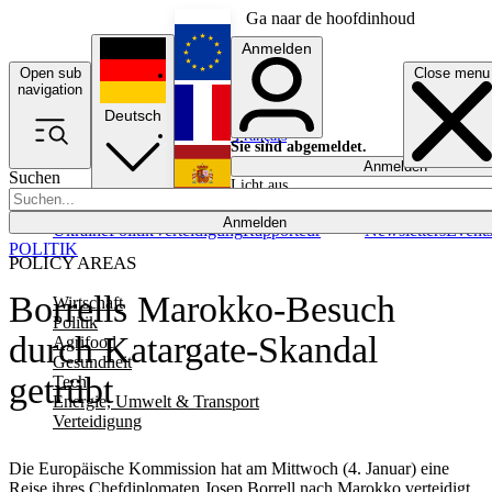
Ga naar de hoofdinhoud
Anmelden
Open sub
Close menu
English
navigation
Deutsch
Français
Sie sind abgemeldet.
Anmelden
Suchen
Licht aus
Español
Anmelden
Ukraine
Politik
Verteidigung
Rapporteur
Newsletters
Event
POLITIK
POLICY AREAS
Borrells Marokko-Besuch
Wirtschaft
Politik
durch Katargate-Skandal
Agrifood
Gesundheit
getrübt
Tech
Energie, Umwelt & Transport
Verteidigung
Die Europäische Kommission hat am Mittwoch (4. Januar) eine
Reise ihres Chefdiplomaten Josep Borrell nach Marokko verteidigt,