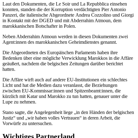
Laut den Dokumenten, die Le Soir und La Repubblica einsehen
konnten, standen die der Korruption verdächtigten Pier Antonio
Panzeri, die italienische Abgeordnete Andrea Cozzolino und Giorgi
in Kontakt mit der DGED und mit Abderrahim Atmoun, dem
marokkanischen Botschafter in Polen.
Neben Abderrahim Atmoun werden in diesen Dokumenten zwei
Agent:innen des marokkanischen Geheimdienstes genannt.
Die Abgeordneten des Europäischen Parlaments haben ihre
Bedenken über eine mögliche Verwicklung Marokkos in die Affäre
geäußert, nachdem die belgischen Zeitungen darüber berichtet
hatten.
Die Affäre wirft auch auf andere EU-Institutionen ein schlechtes
Licht und hat die Medien dazu veranlasst, die Beziehungen
zwischen EU-Kommissar:innen und Spitzenbeamt:innen, die
kürzlich mit Katar und Marokko zu tun hatten, genauer unter die
Lupe zu nehmen.
Stano sagte, die Angelegenheit liege „in den Händen der belgischen
Justiz“ und „wir haben volles Vertrauen“ in deren Arbeit, die
Vorwürfe zu untersuchen.
Wichtiges Partnerland