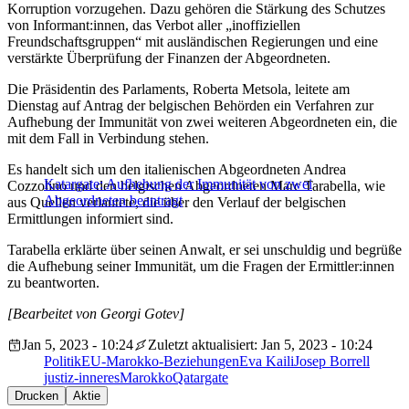
Korruption vorzugehen. Dazu gehören die Stärkung des Schutzes
von Informant:innen, das Verbot aller „inoffiziellen
Freundschaftsgruppen“ mit ausländischen Regierungen und eine
verstärkte Überprüfung der Finanzen der Abgeordneten.
Die Präsidentin des Parlaments, Roberta Metsola, leitete am
Dienstag auf Antrag der belgischen Behörden ein Verfahren zur
Aufhebung der Immunität von zwei weiteren Abgeordneten ein, die
mit dem Fall in Verbindung stehen.
Es handelt sich um den italienischen Abgeordneten Andrea
Katargate: Aufhebung der Immunität von zwei
Cozzolino und den belgischen Abgeordneten Marc Tarabella, wie
Abgeordneten beantragt
aus Quellen verlautete, die über den Verlauf der belgischen
Ermittlungen informiert sind.
Tarabella erklärte über seinen Anwalt, er sei unschuldig und begrüße
die Aufhebung seiner Immunität, um die Fragen der Ermittler:innen
zu beantworten.
[Bearbeitet von Georgi Gotev]
Jan 5, 2023 - 10:24
Zuletzt aktualisiert: Jan 5, 2023 - 10:24
Politik
EU-Marokko-Beziehungen
Eva Kaili
Josep Borrell
justiz-inneres
Marokko
Qatargate
Drucken
Aktie