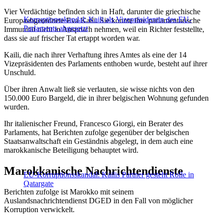
Vier Verdächtige befinden sich in Haft, darunter die griechische
Korruptionsskandal: Kaili als Vizepräsidentin des EU-
Europaabgeordnete Eva Kaili. Sie konnte ihre parlamentarische
Parlaments abgesetzt
Immunität nicht in Anspruch nehmen, weil ein Richter feststellte,
dass sie auf frischer Tat ertappt worden war.
Kaili, die nach ihrer Verhaftung ihres Amtes als eine der 14
Vizepräsidenten des Parlaments enthoben wurde, besteht auf ihrer
Unschuld.
Über ihren Anwalt ließ sie verlauten, sie wisse nichts von den
150.000 Euro Bargeld, die in ihrer belgischen Wohnung gefunden
wurden.
Ihr italienischer Freund, Francesco Giorgi, ein Berater des
Parlaments, hat Berichten zufolge gegenüber der belgischen
Staatsanwaltschaft ein Geständnis abgelegt, in dem auch eine
marokkanische Beteiligung behauptet wird.
Marokkanische Nachrichtendienste
EU-Korruptionsskandal: Kailis Partner gesteht Rolle in
Qatargate
Berichten zufolge ist Marokko mit seinem
Auslandsnachrichtendienst DGED in den Fall von möglicher
Korruption verwickelt.