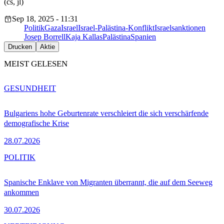
(cs, jl)
Sep 18, 2025 - 11:31
Politik
Gaza
Israel
Israel-Palästina-Konflikt
Israelsanktionen
Josep Borrell
Kaja Kallas
Palästina
Spanien
Drucken
Aktie
MEIST GELESEN
GESUNDHEIT
Bulgariens hohe Geburtenrate verschleiert die sich verschärfende
demografische Krise
28.07.2026
POLITIK
Spanische Enklave von Migranten überrannt, die auf dem Seeweg
ankommen
30.07.2026