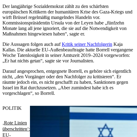
Der langjährige Sozialdemokrat zählt zu den schärfsten
europäischen Kritikern der humanitären Krise des Gaza-Kriegs und
wirft Brüssel regelmäßig mangelndes Handeln vor.
Kommissionspräsidentin Ursula von der Leyen habe „fünfzehn
Monate lang all jene ignoriert, die sie auf die Notwendigkeit von
Maßnahmen hingewiesen haben“, sagte er.
Die Aussagen folgen auch auf
Kritik seiner Nachfolgerin
Kaja
Kallas. Die aktuelle EU-Außenbeauftragte hatte Borrell vergangene
Woche Tatenlosigkeit in seiner Amtszeit 2019–2024 vorgeworfen:
„Er hat nichts getan“, sagte sie vor Journalisten.
Darauf angesprochen, entgegnete Borrell, es gehöre sich eigentlich
nicht, „den Vorgänger oder den Nachfolger zu kritisieren“. Er
räumte jedoch ein, es nicht geschafft zu haben, Sanktionen gegen
Israel im Rat durchzusetzen. „Aber zumindest habe ich es
vorgeschlagen“, so Borrell.
POLITIK
‚Rote Linien
überschritten‘:
EU-