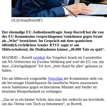
[X/@JosepBorrellF]
Der ehemalige EU-Außenbeauftragte Josep Borrell hat die von
der EU-Kommission vorgeschlagenen Sanktionen gegen Israel
als „Witz“ bezeichnet. Im Gespräch mit dem spanischen
öffentlich-rechtlichen Sender
RTVE
sagte er am
Mittwochabend, die Maßnahmen kämen „40.000 Tote zu spät“.
MADRID – Borrell
verglich
das Vorgehen Israels im Gazastreifen
mit NS-Verbrechen im Zweiten Weltkrieg und warf der EU vor, mit
ihrer „Gleichgültigkeit“ Tel Aviv „freie Hand für alles“ gelassen zu
haben.
Der am Mittwoch vorgestellte
Vorschlag
der Kommission sieht vor,
die bevorzugte Handelspraxis für israelische Waren auszusetzen
sowie Sanktionen gegen rechtsextreme Minister und Siedler im
besetzten Westjordanland zu verhängen.
„Das ist so ein kleiner Schritt, dass man ihn vielleicht nur beschließt,
um das Thema vom Tisch zu bekommen“, so Borrell.