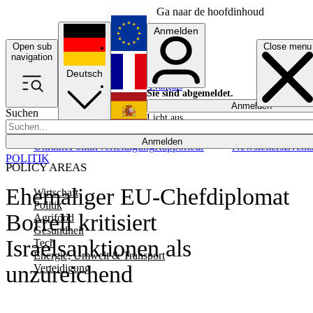
Ga naar de hoofdinhoud
Anmelden
Open sub
Close menu
English
navigation
Deutsch
Français
Sie sind abgemeldet.
Anmelden
Suchen
Licht aus
Español
Anmelden
Ukraine
Politik
Verteidigung
Rapporteur
Newsletters
Event
POLITIK
POLICY AREAS
Ehemaliger EU-Chefdiplomat
Wirtschaft
Politik
Borrell kritisiert
Agrifood
Gesundheit
Israelsanktionen als
Tech
Energie, Umwelt & Transport
unzureichend
Verteidigung