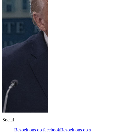
Social
Bezoek ons op facebook
Bezoek ons op x