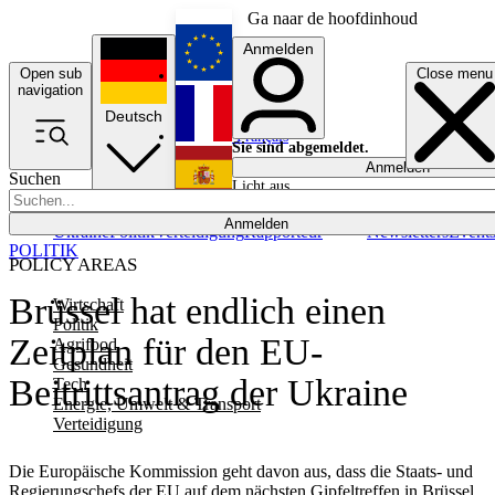
Ga naar de hoofdinhoud
Anmelden
Open sub
Close menu
English
navigation
Deutsch
Français
Sie sind abgemeldet.
Anmelden
Suchen
Licht aus
Español
Anmelden
Ukraine
Politik
Verteidigung
Rapporteur
Newsletters
Event
POLITIK
POLICY AREAS
Brüssel hat endlich einen
Wirtschaft
Politik
Zeitplan für den EU-
Agrifood
Gesundheit
Beitrittsantrag der Ukraine
Tech
Energie, Umwelt & Transport
Verteidigung
Die Europäische Kommission geht davon aus, dass die Staats- und
Regierungschefs der EU auf dem nächsten Gipfeltreffen in Brüssel