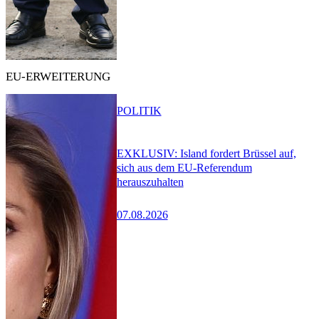
EU-ERWEITERUNG
POLITIK
EXKLUSIV: Island fordert Brüssel auf,
sich aus dem EU-Referendum
herauszuhalten
07.08.2026