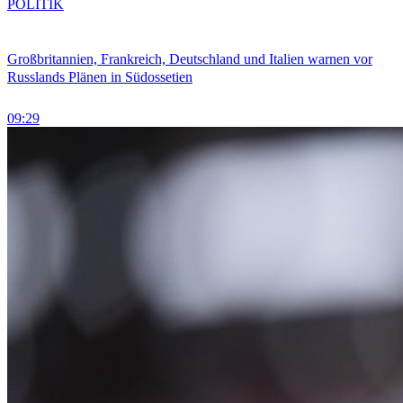
POLITIK
Großbritannien, Frankreich, Deutschland und Italien warnen vor
Russlands Plänen in Südossetien
09:29