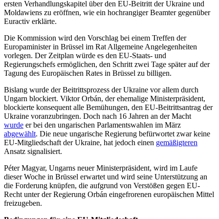
ersten Verhandlungskapitel über den EU-Beitritt der Ukraine und
Moldawiens zu eröffnen, wie ein hochrangiger Beamter gegenüber
Euractiv erklärte.
Die Kommission wird den Vorschlag bei einem Treffen der
Europaminister in Brüssel im Rat Allgemeine Angelegenheiten
vorlegen. Der Zeitplan würde es den EU-Staats- und
Regierungschefs ermöglichen, den Schritt zwei Tage später auf der
Tagung des Europäischen Rates in Brüssel zu billigen.
Bislang wurde der Beitrittsprozess der Ukraine vor allem durch
Ungarn blockiert. Viktor Orbán, der ehemalige Ministerpräsident,
blockierte konsequent alle Bemühungen, den EU-Beitrittsantrag der
Ukraine voranzubringen. Doch nach 16 Jahren an der Macht
wurde
er bei den ungarischen Parlamentswahlen im März
abgewählt
. Die neue ungarische Regierung befürwortet zwar keine
EU-Mitgliedschaft der Ukraine, hat jedoch einen
gemäßigteren
Ansatz signalisiert.
Péter Magyar, Ungarns neuer Ministerpräsident, wird im Laufe
dieser Woche in Brüssel erwartet und wird seine Unterstützung an
die Forderung knüpfen, die aufgrund von Verstößen gegen EU-
Recht unter der Regierung Orbán eingefrorenen europäischen Mittel
freizugeben.