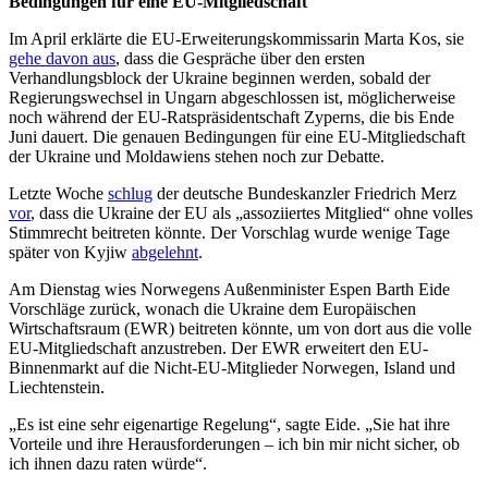
Bedingungen für eine EU-Mitgliedschaft
Im April erklärte die EU-Erweiterungskommissarin Marta Kos, sie
gehe davon aus
, dass die Gespräche über den ersten
Verhandlungsblock der Ukraine beginnen werden, sobald der
Regierungswechsel in Ungarn abgeschlossen ist, möglicherweise
noch während der EU-Ratspräsidentschaft Zyperns, die bis Ende
Juni dauert. Die genauen Bedingungen für eine EU-Mitgliedschaft
der Ukraine und Moldawiens stehen noch zur Debatte.
Letzte Woche
schlug
der deutsche Bundeskanzler Friedrich Merz
vor
, dass die Ukraine der EU als „assoziiertes Mitglied“ ohne volles
Stimmrecht beitreten könnte. Der Vorschlag wurde wenige Tage
später von Kyjiw
abgelehnt
.
Am Dienstag wies Norwegens Außenminister Espen Barth Eide
Vorschläge zurück, wonach die Ukraine dem Europäischen
Wirtschaftsraum (EWR) beitreten könnte, um von dort aus die volle
EU-Mitgliedschaft anzustreben. Der EWR erweitert den EU-
Binnenmarkt auf die Nicht-EU-Mitglieder Norwegen, Island und
Liechtenstein.
„Es ist eine sehr eigenartige Regelung“, sagte Eide. „Sie hat ihre
Vorteile und ihre Herausforderungen – ich bin mir nicht sicher, ob
ich ihnen dazu raten würde“.